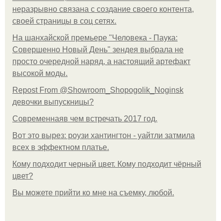
неразрывно связана с создание своего контента,
своей страницы в соц сетях.
На шанхайской премьере "Человека - Паука:
Совершенно Новый День" зендея выбрала не
просто очередной наряд, а настоящий артефакт
высокой моды.
Repost From @Showroom_Shopogolik_Noginsk
девочки выпускницы?
Современнаяв чем встречать 2017 год.
Вот это вырез: роузи хантингтон - уайтли затмила
всех в эффектном платьe.
Кому подходит черный цвет. Кому подходит чёрный
цвет?
Вы можете прийти ко мне на съемку, любой.