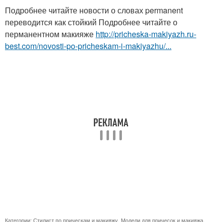
Подробнее читайте новости о словах permanent
переводится как стойкий Подробнее читайте о
перманентном макияже
http://pricheska-makiyazh.ru-
best.com/novosti-po-pricheskam-i-makiyazhu/...
Категории:
Стилист по прическам и макияжу
,
Модели для причесок и макияжа
,