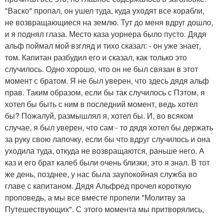
"Васко" пропал, он ушел туда, куда уходят все корабли,
не возвращающиеся на землю. Тут до меня вдруг дошло,
и я поднял глаза. Место каза уорнера было пусто. Дядя
альф поймал мой взгляд и тихо сказал: - он уже знает,
том. Капитан разбудил его и сказал, как только это
случилось. Одно хорошо, что он не был связан в этот
момент с братом. Я не был уверен, что здесь дядя альф
прав. Таким образом, если бы так случилось с Пэтом, я
хотел бы быть с ним в последний момент, ведь хотел
бы? Пожалуй, размышлял я, хотел бы. И, во всяком
случае, я был уверен, что сам - то дядя хотел бы держать
за руку свою лапочку, если бы что вдруг случилось и она
уходила туда, откуда не возвращаются, раньше него. А
каз и его брат калеб были очень близки, это я знал. В тот
же день, позднее, у нас была заупокойная служба во
главе с капитаном. Дядя Альфред прочел короткую
проповедь, а мы все вместе пропели "Молитву за
Путешествующих". С этого момента мы притворялись,