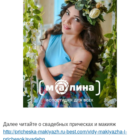
Далее читайте о свадебных прическах и макияж
http://pricheska-makiyazh.ru-best.com/vidy-makiyazha-i-
prichesok/svadebn...