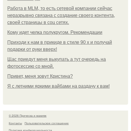
Работа в MLM, то есть сетевой компании сейчас
неразрывно связана с создание своего контента,
своей страницы в соц сетях.
Кому идет челка полукругом. Рекомендации
Приходи к нам в прикиде в стиле 90 х и получай
подарки от руки вверх!
Щас приедут меня выкупать а тут очередь на
фотосессию со мной.
Привет, меня зовут Кристина?
Я с летними яркими вайбами на раздачу к вам!
© 2026 Прическа и макияж
Контакты
Пользовательское соглашение
Политика конфидециальности