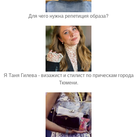
Для чего нужна репетиция образа?
Я Таня Гилева - визажист и стилист по прическам города
Тюмени.