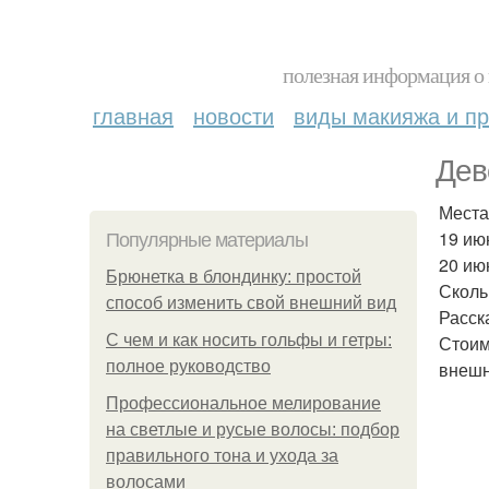
полезная информация о 
главная
новости
виды макияжа и пр
Дев
Места
19 июн
Популярные материалы
20 июн
Брюнетка в блондинку: простой
Сколь
способ изменить свой внешний вид
Расск
С чем и как носить гольфы и гетры:
Стоим
полное руководство
внешн
Профессиональное мелирование
на светлые и русые волосы: подбор
правильного тона и ухода за
волосами