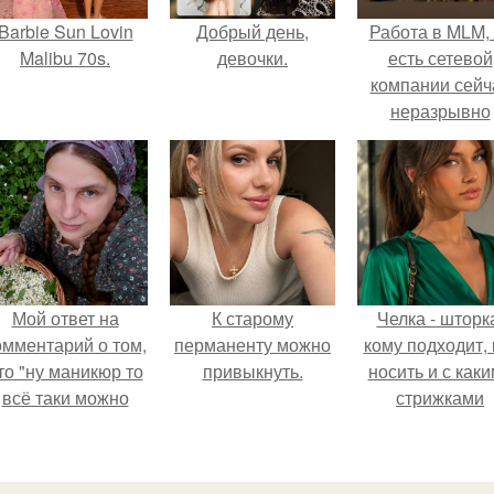
Barbie Sun Lovin
Добрый день,
Работа в MLM, 
Malibu 70s.
девочки.
есть сетевой
компании сейч
неразрывно
связана с созда
своего контент
своей страниц
соц сетях.
Мой ответ на
К старому
Челка - шторк
омментарий о том,
перманенту можно
кому подходит, 
то "ну маникюр то
привыкнуть.
носить и с как
всё таки можно
стрижками
было бы сделать.
сочетать.