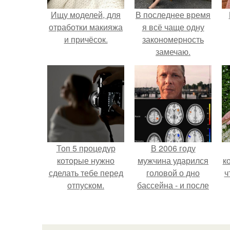
Ищу моделей, для
В последнее время
отработки макияжа
я всё чаще одну
и причёсок.
закономерность
замечаю.
Топ 5 процедур
В 2006 году
которые нужно
мужчина ударился
к
сделать тебе перед
головой о дно
ч
отпуском.
бассейна - и после
этого его жизнь
изменилась самым
странным образом.