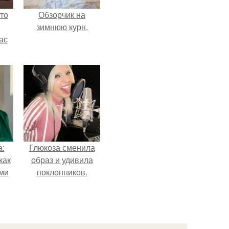
то
Обзорчик на
зимнюю курн.
ас
ние
а,
ы в
а:
Глюкоза сменила
как
образ и удивила
ими
поклонников.