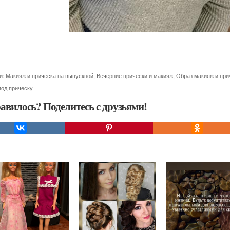
и:
Макияж и прическа на выпускной
,
Вечерние прически и макияж
,
Образ макияж и при
под прическу
авилось? Поделитесь с друзьями!