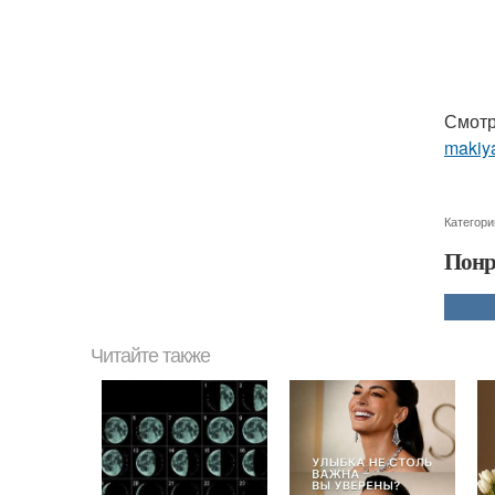
Смотр
makiya
Категори
Понр
Читайте также