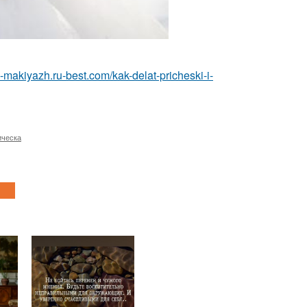
a-makiyazh.ru-best.com/kak-delat-pricheski-i-
ическа