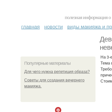
полезная информация о 
главная
новости
виды макияжа и пр
Дев
нев
На 3-
Тема 
Популярные материалы
Требо
Для чего нужна репетиция образа?
приче
Советы для создания вечернего
Стоим
макияжа.