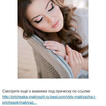
Смотрите ещё о макияже под прическу по ссылке
http://pricheska-makiyazh.ru-best.com/vidy-makiyazha-i-
prichesok/makiyaz...