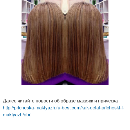
Далее читайте новости об образе макияж и прическа
http://pricheska-makiyazh.ru-best.com/kak-delat-pricheski-i-
makiyazh/obr...