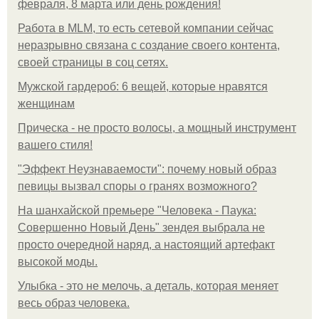
февраля, 8 марта или день рождения!
Работа в MLM, то есть сетевой компании сейчас
неразрывно связана с создание своего контента,
своей страницы в соц сетях.
Мужской гардероб: 6 вещей, которые нравятся
женщинам
Прическа - не просто волосы, а мощный инструмент
вашего стиля!
"Эффект Неузнаваемости": почему новый образ
певицы вызвал споры о гранях возможного?
На шанхайской премьере "Человека - Паука:
Совершенно Новый День" зендея выбрала не
просто очередной наряд, а настоящий артефакт
высокой моды.
Улыбка - это не мелочь, а деталь, которая меняет
весь образ человека.