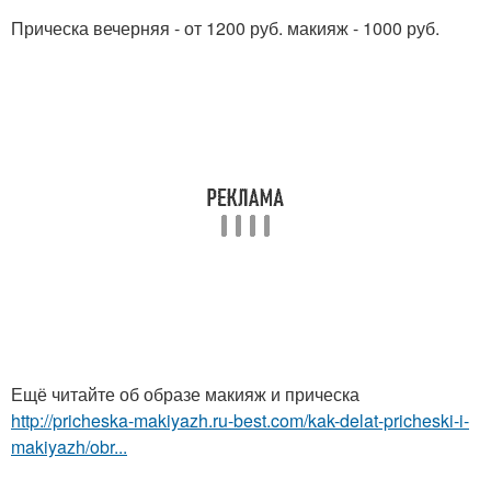
Прическа вечерняя - от 1200 руб. макияж - 1000 руб.
Ещё читайте об образе макияж и прическа
http://pricheska-makiyazh.ru-best.com/kak-delat-pricheski-i-
makiyazh/obr...