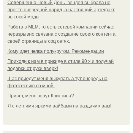
Совершенно Новый День" зендея выбрала не
просто очередной наряд, а настоящий артефакт
высокой моды.
Работа в MLM, то есть сетевой компании сейчас
неразрывно связана с создание своего контента,
своей страницы в соц сетях.
Кому идет челка полукругом. Рекомендации
Приходи к нам в прикиде в стиле 90 х и получай
подарки от руки вверх!
Щас приедут меня выкупать а тут очередь на
фотосессию со мной.
Привет, меня зовут Кристина?
Я с летними яркими вайбами на раздачу к вам!