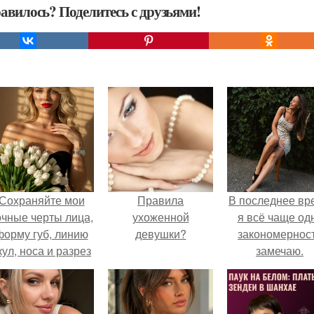
авилось? Поделитесь с друзьями!
Сохраняйте мои
Правила
В последнее вр
очные черты лица,
ухоженной
я всё чаще од
форму губ, линию
девушки?
закономернос
кул, носа и разрез
замечаю.
глаз.