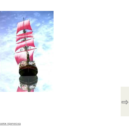
⇨
кияж прическа