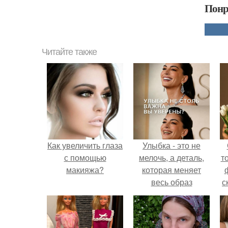
Понр
Читайте также
Как увеличить глаза
Улыбка - это не
с помощью
мелочь, а деталь,
т
макияжа?
которая меняет
весь образ
с
человека.