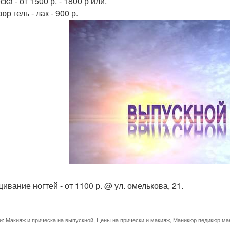
ка - от 1500 р. - 1800 р или.
р гель - лак - 900 р.
ивание ногтей - от 1100 р. @ ул. омелькова, 21.
и:
Макияж и прическа на выпускной
,
Цены на прически и макияж
,
Маникюр педикюр ма