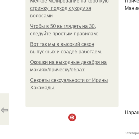
Причёс
Мелкое мелирование на короткую
Маникю
стрижку: подход к уходу за
волосами
Чтобы в 50 выглядеть на 30,
следуйте простым правилам:
Вот так мы в высокий сезон
выпускных и свадеб работаем.
Окошки на выходные декабря на
макияж/прическу/образ:
Секреты сексуальности от Ирины
Хакамады.
⇦
Наращ
Категори