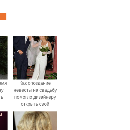
емя
Как опоздание
ну
невесты на свадьбу
ть
помогло дизайнеру
открыть свой
бренд.