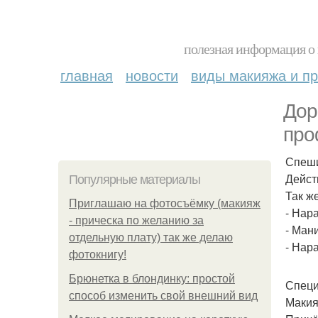
полезная информация о 
главная
новости
виды макияжа и пр
Дор
про
Спеши
Дейст
Популярные материалы
Так же
Приглашаю на фотосъёмку (макияж
- Нар
- прическа по желанию за
- Ман
отдельную плату) так же делаю
- Нар
фотокнигу!
Брюнетка в блондинку: простой
Специ
способ изменить свой внешний вид
Макия