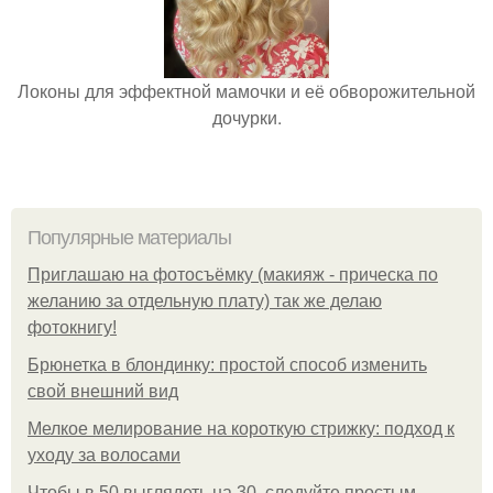
Локоны для эффектной мамочки и её обворожительной
дочурки.
Популярные материалы
Приглашаю на фотосъёмку (макияж - прическа по
желанию за отдельную плату) так же делаю
фотокнигу!
Брюнетка в блондинку: простой способ изменить
свой внешний вид
Мелкое мелирование на короткую стрижку: подход к
уходу за волосами
Чтобы в 50 выглядеть на 30, следуйте простым