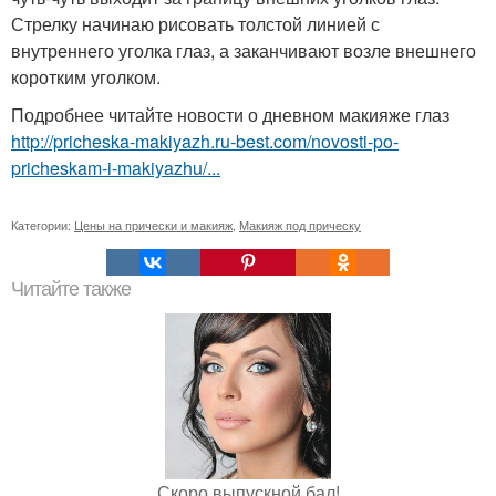
Стрелку начинаю рисовать толстой линией с
внутреннего уголка глаз, а заканчивают возле внешнего
коротким уголком.
Подробнее читайте новости о дневном макияже глаз
http://pricheska-makiyazh.ru-best.com/novosti-po-
pricheskam-i-makiyazhu/...
Категории:
Цены на прически и макияж
,
Макияж под прическу
Читайте также
Скоро выпускной бал!