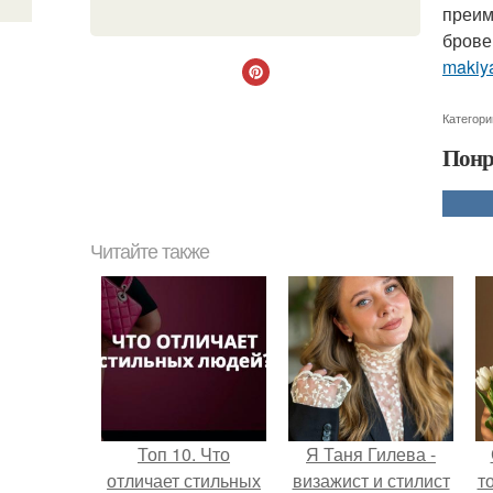
преим
брове
makiya
Категори
Понр
Читайте также
Топ 10. Что
Я Таня Гилева -
отличает стильных
визажист и стилист
т