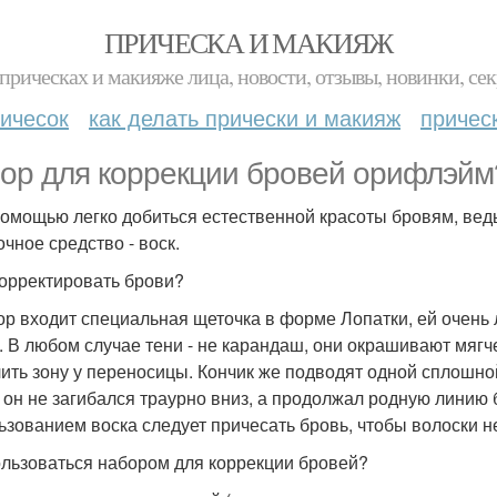
ПРИЧЕСКА И МАКИЯЖ
прическах и макияже лица, новости, отзывы, новинки, сек
ичесок
как делать прически и макияж
причес
ор для коррекции бровей орифлэйм
помощью легко добиться естественной красоты бровям, ведь 
очное средство - воск.
корректировать брови?
ор входит специальная щеточка в форме Лопатки, ей очень 
. В любом случае тени - не карандаш, они окрашивают мягч
ить зону у переносицы. Кончик же подводят одной сплошной
 он не загибался траурно вниз, а продолжал родную линию 
ьзованием воска следует причесать бровь, чтобы волоски н
ользоваться набором для коррекции бровей?