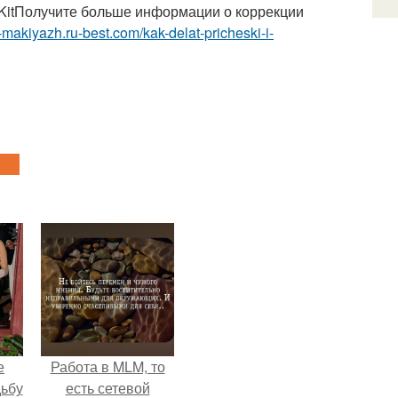
KitПолучите больше информации о коррекции
a-makiyazh.ru-best.com/kak-delat-pricheski-i-
е
Работа в MLM, то
дьбу
есть сетевой