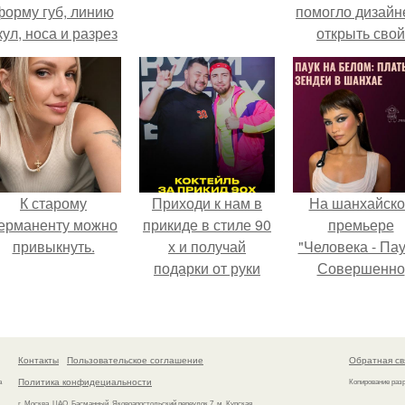
форму губ, линию
помогло дизайн
кул, носа и разрез
открыть свой
глаз.
бренд.
К старому
Приходи к нам в
На шанхайско
ерманенту можно
прикиде в стиле 90
премьере
привыкнуть.
х и получай
"Человека - Пау
подарки от руки
Совершенно
вверх!
Новый День"
зендея выбрала
просто очеред
наряд, а насто
Контакты
Пользовательское соглашение
Обратная св
артефакт высо
Политика конфидециальности
а
Копирование раз
моды.
г. Москва, ЦАО, Басманный, Яковоапостольский переулок 7, м. Курская