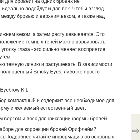
и для бровей) на одних бровях не
 идеально подойдут и для век. Чтобы взгляд
 между бровью и верхним веком, а также над
ижнем веком, а затем растушевывается. Это
сположение темных теней можно варьировать,
уголку глаза - это сильно меняет восприятие
утем.
ю темную линию и растушевать. В зависимости
бо полноценный Smoky Eyes, либо же просто
yebrow Kit.
ор компактный и содержит все необходимое для
орму и желаемый естественный цвет.
ным ворсом и воск для фиксации формы бровей.
⇨
 наборе для коррекции бровей Орифлейм?
десьПодробнее читайте информацию об основных