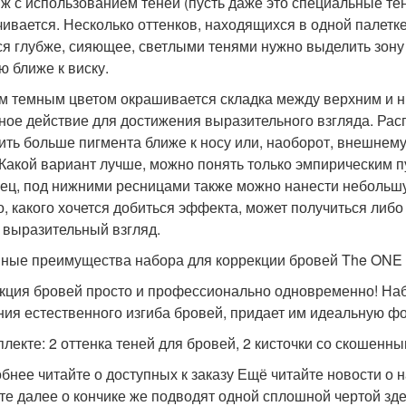
ж с использованием теней (пусть даже это специальные тен
чивается. Несколько оттенков, находящихся в одной палетке
ся глубже, сияющее, светлыми тенями нужно выделить зону
ю ближе к виску.
 темным цветом окрашивается складка между верхним и н
ное действие для достижения выразительного взгляда. Ра
ить больше пигмента ближе к носу или, наоборот, внешнему 
 Какой вариант лучше, можно понять только эмпирическим п
ец, под нижними ресницами также можно нанести небольшу
го, какого хочется добиться эффекта, может получиться ли
 выразительный взгляд.
ные преимущества набора для коррекции бровей The ONE E
кция бровей просто и профессионально одновременно! Наб
ния естественного изгиба бровей, придает им идеальную ф
плекте: 2 оттенка теней для бровей, 2 кисточки со скошен
бнее читайте о доступных к заказу Ещё читайте новости о
те далее о кончике же подводят одной сплошной чертой з