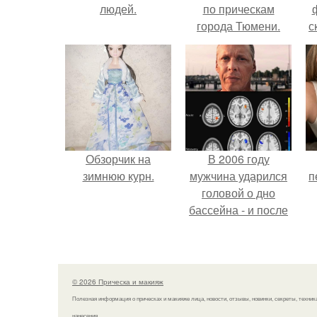
людей.
по прическам
города Тюмени.
с
Обзорчик на
В 2006 году
зимнюю курн.
мужчина ударился
п
головой о дно
бассейна - и после
этого его жизнь
изменилась самым
странным образом.
© 2026 Прическа и макияж
Полезная информация о прическах и макияже лица, новости, отзывы, новинки, секреты, техник
нанесения