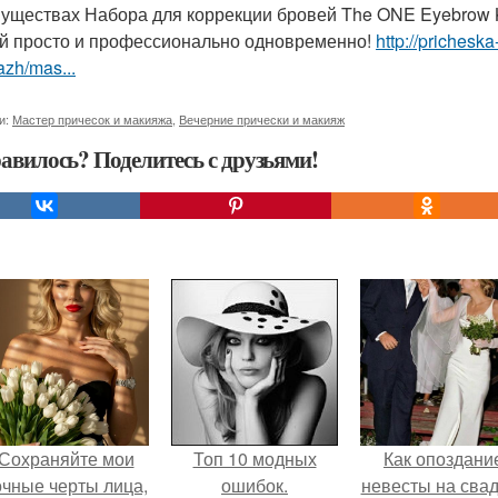
уществах Набора для коррекции бровей The ONE Eyebrow 
й просто и профессионально одновременно!
http://prichesk
zh/mas...
и:
Мастер причесок и макияжа
,
Вечерние прически и макияж
авилось? Поделитесь с друзьями!
Сохраняйте мои
Топ 10 модных
Как опоздани
очные черты лица,
ошибок.
невесты на сва