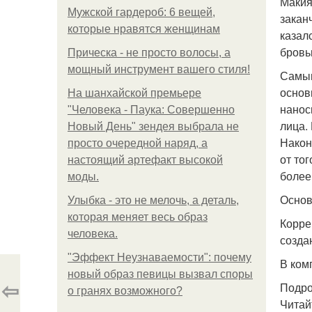
Макия
Мужской гардероб: 6 вещей,
закан
которые нравятся женщинам
казал
бровь
Прическа - не просто волосы, а
мощный инструмент вашего стиля!
Самым
основ
На шанхайской премьере
нанос
"Человека - Паука: Совершенно
лица.
Новый День" зендея выбрала не
Након
просто очередной наряд, а
от то
настоящий артефакт высокой
более
моды.
Основ
Улыбка - это не мелочь, а деталь,
которая меняет весь образ
Корре
человека.
созда
"Эффект Неузнаваемости": почему
В ком
новый образ певицы вызвал споры
⇦
Подро
о гранях возможного?
Читай