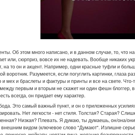
центы. Об этом много написано, и в данном случае, то, что 
ает или, сюрприз, вовсе их не надевать. Вообще никаких у
т, на то он и акцент. Например, одни красные туфли и боль
ой воротник. Разумеется, если погуглить картинки, глаза ра
о и мех и браслеты и фактуры и принты и все на свете. Что-т
 между первым и вторым не скажет ни один фешн блоггер, в
есть всегда, он придает ему характер.
обода. Это самый важный пункт, и он о приложенных усилия
зировать. Нет легкости - нет стиля. Толстая? Старая? Сл
енная? Низкая? Плевать. Я думаю, ты думаешь, он/она/они
 внешним видом (ключевое слово "Думают". Излишне серье
е, прическе, мейкапу, чертам лица, желание безупречности, б