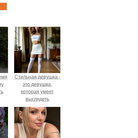
емя
Стильная девушка -
ну
это девушка,
ть
которая умеет
выглядеть
привлекательно и
элегантно в любои
ситуации.