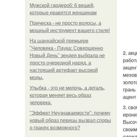
Мужской гардероб: 6 вещей,
которые нравятся женщинам
Прическа - не просто волосы, а
мощный инструмент вашего стиля!
На шанхайской премьере
"Человека - Паука: Совершенно
2. ак
Новый День" зендея выбрала не
работ
просто очередной наряд, а
акцен
настоящий артефакт высокой
мехов
моды.
золот
Улыбка - это не мелочь, а деталь,
грань
которая меняет весь образ
ацент 
человека.
3. св
"Эффект Неузнаваемости": почему
ирони
новый образ певицы вызвал споры
Высоч
о гранях возможного?
своим
одежд