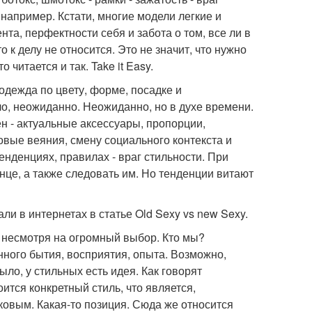
например. Кстати, многие модели легкие и
та, перфектности себя и забота о том, все ли в
 к делу не относится. Это не значит, что нужно
читается и так. Take it Easy.
 одежда по цвету, форме, посадке и
о, неожиданно. Неожиданно, но в духе времени.
н - актуальные аксессуары, пропорции,
овые веяния, смену социального контекста и
енденциях, правилах - враг стильности. При
нце, а также следовать им. Но тенденции витают
ли в интернетах в статье Old Sexy vs new Sexy.
, несмотря на огромный выбор. Кто мы?
нного бытия, восприятия, опыта. Возможно,
ыло, у стильных есть идея. Как говорят
оится конкретный стиль, что является,
аковым. Какая-то позиция. Сюда же относится