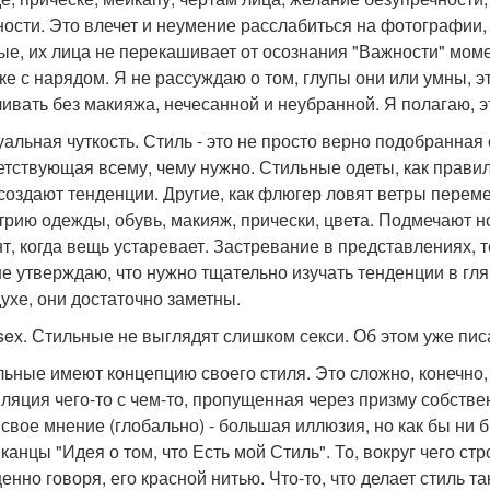
ности. Это влечет и неумение расслабиться на фотографии, 
ые, их лица не перекашивает от осознания "Важности" момен
ке с нарядом. Я не рассуждаю о том, глупы они или умны, это
ивать без макияжа, нечесанной и неубранной. Я полагаю, это 
зуальная чуткость. Стиль - это не просто верно подобранная
етствующая всему, чему нужно. Стильные одеты, как правил
создают тенденции. Другие, как флюгер ловят ветры переме
трию одежды, обувь, макияж, прически, цвета. Подмечают н
т, когда вещь устаревает. Застревание в представлениях, т
не утверждаю, что нужно тщательно изучать тенденции в гля
духе, они достаточно заметны.
 sex. Стильные не выглядят слишком секси. Об этом уже писа
ильные имеют концепцию своего стиля. Это сложно, конечно
ляция чего-то с чем-то, пропущенная через призму собстве
 свое мнение (глобально) - большая иллюзия, но как бы ни б
канцы "Идея о том, что Есть мой Стиль". То, вокруг чего стр
енно говоря, его красной нитью. Что-то, что делает стиль т