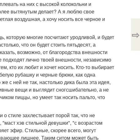
плевать на них с высокой колокольни и
более вытянутым делает? А я люблю свое
ветлая воздушная, а хочу носить все черное и
⇨
ь, которую многие посчитают уродливой, и будет
только, что он будет стоить пятьдесят, а
сказать, возможно, от благородства внешности
ые подходят лично твоей внешности, независимо
м, кто их любит и хочет носить. Кто-то выбирает
 белую рубашку и черные брюки, как одна
же с ней не так, настолько дика была эта идея,
тивные вещи и выглядит сногсшибательно, а не
чиком пиццы, но умеет так носить пальто, что
о стиле захлестывает порой так, что не
 "маст хэв стильной девушки", "с возрастом
ряет эфир. Стильные, скорее всего, могут
сеивающее лишнее. Таким ситом может быть