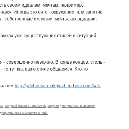
ость своим идеалам, мечтам, например,
жу. Иногда это сито - окружение, или занятие
 - собственные иллюзии, мечты, ассоциации,
 рамках уже существующих стилей и ситуаций.
я - совершенно неважно. В конце концов, стиль -
 то тут как раз о стиле общаемся. Кто-то
образом
http://pricheska-makiyazh.ru-best.com/kak-
ски
,
Модный макияж и прическа
,
Модели для причесок и макияжа
,
дбор причесок и макияжа онлайн