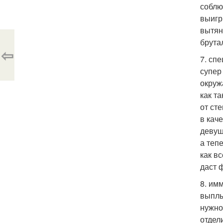
соблю
выигр
вытян
брута
⇦
7. сп
супер
окруж
как т
от ст
в кач
девуш
а теп
как в
даст 
8. им
выплы
нужно
отдел