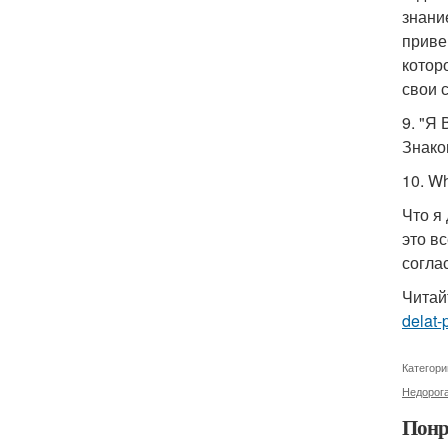
знани
приве
котор
свои с
9. "Я
Знако
10. Wh
Что я
это в
согла
Читай
delat-
Категори
Недорога
Понр