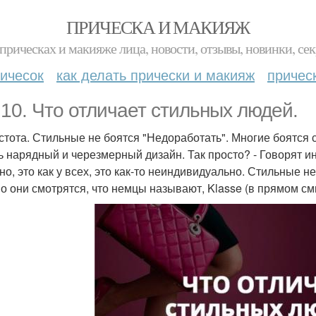
ПРИЧЕСКА И МАКИЯЖ
прическах и макияже лица, новости, отзывы, новинки, сек
ичесок
как делать прически и макияж
причес
 10. Что отличает стильных людей.
остота. Стильные не боятся "Недоработать". Многие боятся
ь нарядный и черезмерный дизайн. Так просто? - Говорят иные
о, это как у всех, это как-то неиндивидуально. Стильные 
о они смотрятся, что немцы называют, Klasse (в прямом см