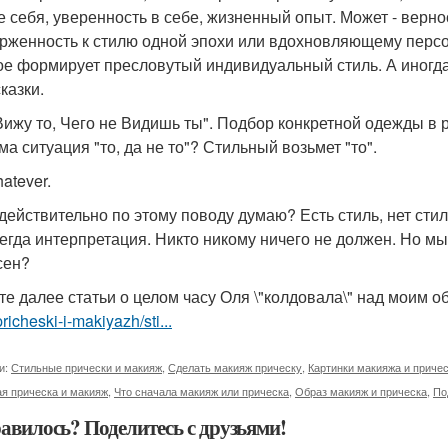
е себя, уверенность в себе, жизненный опыт. Может - верн
рженность к стилю одной эпохи или вдохновляющему персона
ое формирует пресловутый индивидуальный стиль. А иногда
казки.
 Вижу то, Чего не Видишь ты". Подбор конкретной одежды в
ма ситуация "то, да не то"? Стильный возьмет "то".
atever.
 действительно по этому поводу думаю? Есть стиль, нет стил
сегда интерпретация. Никто никому ничего не должен. Но мы -
сен?
те далее статьи о целом часу Оля \"колдовала\" над моим 
pricheski-i-makiyazh/sti...
и:
Стильные прически и макияж
,
Сделать макияж прическу
,
Картинки макияжа и приче
я прическа и макияж
,
Что сначала макияж или прическа
,
Образ макияж и прическа
,
По
авилось? Поделитесь с друзьями!