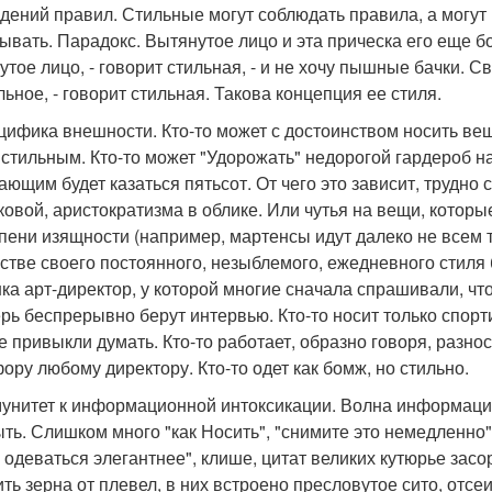
дений правил. Стильные могут соблюдать правила, а могут 
ывать. Парадокс. Вытянутое лицо и эта прическа его еще 
утое лицо, - говорит стильная, - и не хочу пышные бачки. С
льное, - говорит стильная. Такова концепция ее стиля.
ецифика внешности. Кто-то может с достоинством носить вещ
 стильным. Кто-то может "Удорожать" недорогой гардероб нас
ающим будет казаться пятьсот. От чего это зависит, трудно 
аковой, аристократизма в облике. Или чутья на вещи, котор
епени изящности (например, мартенсы идут далеко не всем те
естве своего постоянного, незыблемого, ежедневного стиля
ка арт-директор, у которой многие сначала спрашивали, что 
ерь беспрерывно берут интервью. Кто-то носит только спор
се привыкли думать. Кто-то работает, образно говоря, разнос
фору любому директору. Кто-то одет как бомж, но стильно.
мунитет к информационной интоксикации. Волна информации 
ть. Слишком много "как Носить", "снимите это немедленно",
 одеваться элегантнее", клише, цитат великих кутюрье засо
ить зерна от плевел, в них встроено пресловутое сито, от