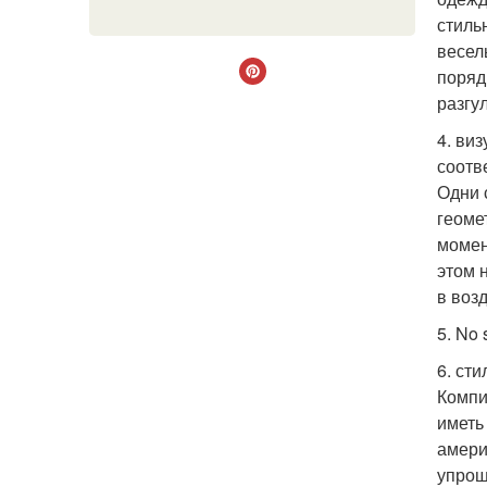
стиль
весел
поряд
разгул
4. ви
соотв
Одни 
геоме
момен
этом 
в воз
5. No
6. ст
Компи
иметь
амери
упрощ