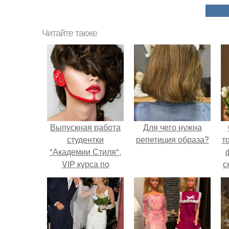
Читайте также
Выпускная работа
Для чего нужна
студентки
репетиция образа?
т
"Академии Стиля",
VIP курса по
с
макияжу, Елены
митраковой!