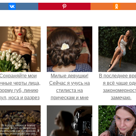
Сохраняйте мои
Милые девушки!
В последнее вр
очные черты лица,
Сейчас я учусь на
я всё чаще од
форму губ, линию
стилиста на
закономернос
кул, носа и разрез
прическам и мне
замечаю.
глаз.
очень нужна
модель (с прямыми
волосами, средней
длины) на 16- ое
июня!