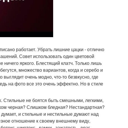
написано работает. Убрать лишние цацки - отлично
крашений. Совет использовать один цветовой
ше ничего яркого. Блестящий клатч. Только лишь
збегутся, множество вариантов, когда и серебо и
о выглядит очень модно, что-то безвкусно, где
едь на фото все это очень эффектно. Но в стиле
х. Стильные не боятся быть смешными, легкими,
ишком черная? Слишком бледная? Нестандартная?
 думает, и стильные и нестильные думают над
зное отношение к своему внешнему виду,
отокс, шмотокс - рамки - зажатость - враг