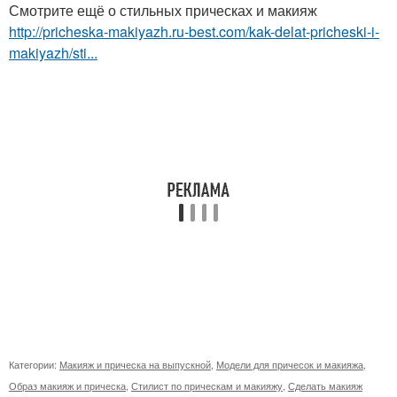
Смотрите ещё о стильных прическах и макияж
http://pricheska-makiyazh.ru-best.com/kak-delat-pricheski-i-
makiyazh/sti...
Категории:
Макияж и прическа на выпускной
,
Модели для причесок и макияжа
,
Образ макияж и прическа
,
Стилист по прическам и макияжу
,
Сделать макияж