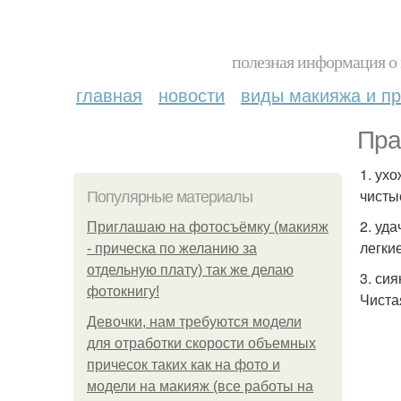
полезная информация о 
главная
новости
виды макияжа и пр
Пра
1. ух
чисты
Популярные материалы
2. уд
Приглашаю на фотосъёмку (макияж
легки
- прическа по желанию за
отдельную плату) так же делаю
3. си
фотокнигу!
Чиста
Девочки, нам требуются модели
для отработки скорости объемных
причесок таких как на фото и
модели на макияж (все работы на