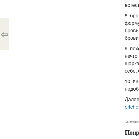
естес
8. бр
форму
брови
⇦
брови
9. по
нечто
шарка
себе,
10. в
подоб
Далее
priche
Категори
Понр