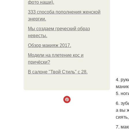
фото наши).
333 способа пополнения женской
энергии.
Мы создаем греческий образ
невесты.
Обзор макияж 2017.
Модели на плетение кос и
причёски?
В салоне "Твой Стиль" с 28.
4. ру
маник
5. но
6. зу
а вы 
сиять,
7. ма