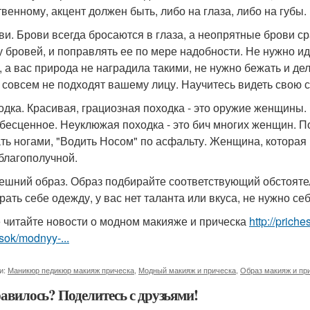
твенному, акцент должен быть, либо на глаза, либо на губы.
ови. Брови всегда бросаются в глаза, а неопрятные брови с
 бровей, и поправлять ее по мере надобности. Не нужно идт
, а вас природа не наградила такими, не нужно бежать и де
 совсем не подходят вашему лицу. Научитесь видеть свою 
ходка. Красивая, грациозная походка - это оружие женщины. 
 бесценное. Неуклюжая походка - это бич многих женщин. П
ть ногами, "Водить Носом" по асфальту. Женщина, которая 
 благополучной.
нешний образ. Образ подбирайте соответствующий обстоятел
рать себе одежду, у вас нет таланта или вкуса, не нужно себ
 читайте новости о модном макияже и прическа
http://prich
sok/modnyy-...
и:
Маникюр педикюр макияж прическа
,
Модный макияж и прическа
,
Образ макияж и пр
авилось? Поделитесь с друзьями!