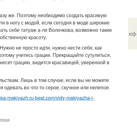
разу же. Поэтому необходимо создать красивую
и в ногу с модой, если сегодня в моде широкие
лать себе татуаж а-ля Волочкова, возможно такие
⇨
собственную красоту.
Нужно не просто идти, нужно нести себя, как
оэтому учитесь грации. Прекращайте сутулиться,
несет грацию, видится красавицей, уверенной в
ьствам. Лишь в том случае, если вы не можете
я одевать во что-то серое, скучное или нелепое.
eska-makiyazh.ru-best.com/vidy-makiyazha-i-
ическа