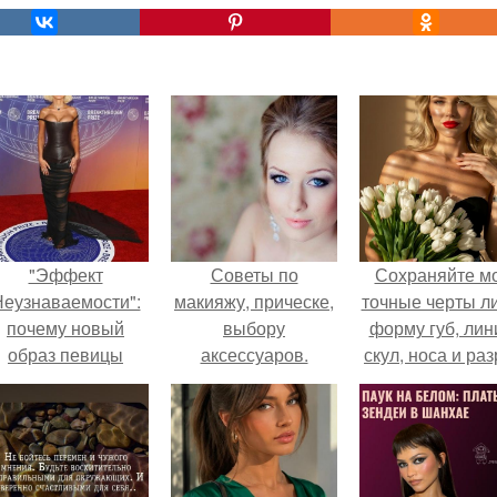
"Эффект
Советы по
Сохраняйте м
еузнаваемости":
макияжу, прическе,
точные черты ли
почему новый
выбору
форму губ, ли
образ певицы
аксессуаров.
скул, носа и раз
вызвал споры о
глаз.
гранях
возможного?