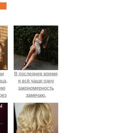
ои
В последнее время
ца,
я всё чаще одну
нию
закономерность
рез
замечаю.