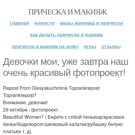
ПРИЧЕСКА И МАКИЯЖ
главная
новости
виды макияжа и причесок
как делать прически и макияж
прически и макияж на дому
игры
отзывы
Девочки мои, уже завтра наш
очень красивый фотопроект!
Repost From Olesyakuchmina Toprankrepost
Toprankrepost?
Внимание, девочки!
29 октября - фотопроект.
Beautifull Woman? ( Берете с собой пеньюар/красивое
белье/боди/корсет/шелковый халатик/рубашку белую/
платьеи т. д).