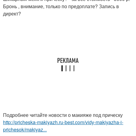
Бронь , внимание, только по предоплате? Запись в
директ?
Подробнее читайте новости о макияже под прическу
http://pricheska-makiyazh.ru-best.com/vidy-makiyazha-i-
prichesok/makiyaz...