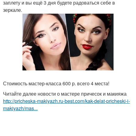
заплету и вы ещё 3 дня будете радоваться себе в
зеркале.
Стоимость мастер-класса 600 р. всего 4 места!
Читайте далее новости о мастере причесок и макияжа
http://pricheska-makiyazh.ru-best.com/kak-delat-pricheski-i-
makiyazh/mas...