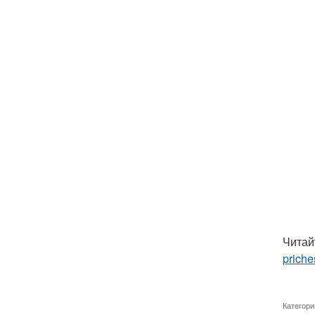
Читай
priche
Категори