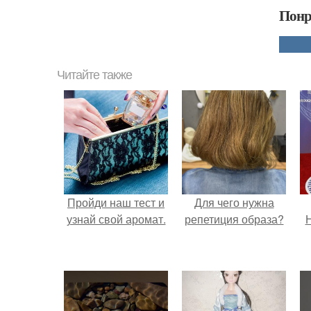
Понр
Читайте также
Пройди наш тест и
Для чего нужна
узнай свой аромат.
репетиция образа?
Н