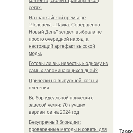
контента, своей страницы в соц
сетях.
На шанхайской премьере
"Человека - Паука: Совершенно
Новый День" зендея выбрала не
просто очередной наряд, а
настоящий артефакт высокой
моды.
Готовы ли вы, невесты, к одному из
самых запоминающихся дней?
Прически на выпускной: косы и
плетения.
Выбор идеальной прически с
завесой челки: 70 лучших
вариантов на 2024 год
Безупречный блондинг:
проверенные методы и советы для
Также