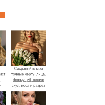
 -
Сохраняйте мои
ист
точные черты лица,
м
форму губ, линию
и.
скул, носа и разрез
глаз.