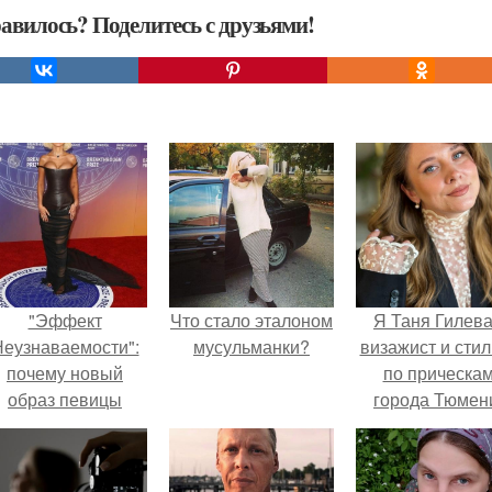
авилось? Поделитесь с друзьями!
"Эффект
Что стало эталоном
Я Таня Гилева
еузнаваемости":
мусульманки?
визажист и стил
почему новый
по прическа
образ певицы
города Тюмен
вызвал споры о
гранях
возможного?