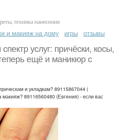
реты, техника нанесения
ки и макияж на дому
игры
отзывы
пектр услуг: причёски, косы,
 теперь ещё и маникюр с
 прическам и укладкам? 89115867044 (
а макияж? 89116560480 (Евгения) - если вас