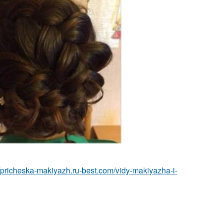
//pricheska-makiyazh.ru-best.com/vidy-makiyazha-i-