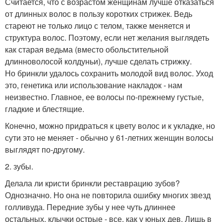
Считается, что с возрастом женщинам лучше отказаться
от длинных волос в пользу коротких стрижек. Ведь
стареют не только лицо с телом, также меняется и
структура волос. Поэтому, если нет желания выглядеть
как старая ведьма (вместо обольстительной
длинноволосой колдуньи), лучше сделать стрижку.
Но бринкли удалось сохранить молодой вид волос. Уход
это, генетика или использование накладок - нам
неизвестно. Главное, ее волосы по-прежнему густые,
гладкие и блестящие.
Конечно, можно придраться к цвету волос и к укладке, но
сути это не меняет - обычно у 61-летних женщин волосы
выглядят по-другому.
2. зубы.
Делала ли кристи бринкли реставрацию зубов?
Однозначно. Но она не повторила ошибку многих звезд
голливуда. Передние зубы у нее чуть длиннее
остальных, клычки острые - все, как у юных дев. Лишь в