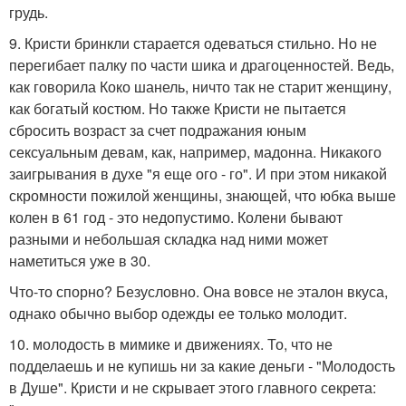
грудь.
9. Кристи бринкли старается одеваться стильно. Но не
перегибает палку по части шика и драгоценностей. Ведь,
как говорила Коко шанель, ничто так не старит женщину,
как богатый костюм. Но также Кристи не пытается
сбросить возраст за счет подражания юным
сексуальным девам, как, например, мадонна. Никакого
заигрывания в духе "я еще ого - го". И при этом никакой
скромности пожилой женщины, знающей, что юбка выше
колен в 61 год - это недопустимо. Колени бывают
разными и небольшая складка над ними может
наметиться уже в 30.
Что-то спорно? Безусловно. Она вовсе не эталон вкуса,
однако обычно выбор одежды ее только молодит.
10. молодость в мимике и движениях. То, что не
подделаешь и не купишь ни за какие деньги - "Молодость
в Душе". Кристи и не скрывает этого главного секрета: