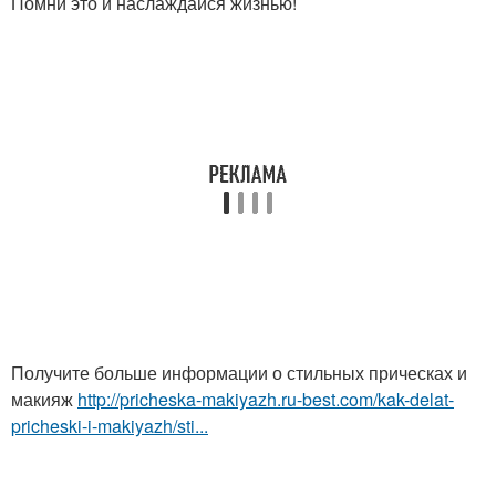
Помни это и наслаждайся жизнью!
Получите больше информации о стильных прическах и
макияж
http://pricheska-makiyazh.ru-best.com/kak-delat-
pricheski-i-makiyazh/sti...