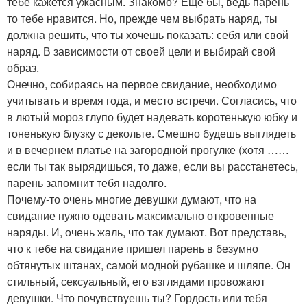
тебе кажется ужасным. Знакомо? Еще бы, ведь парень
то тебе нравится. Но, прежде чем выбрать наряд, ты
должна решить, что ты хочешь показать: себя или свой
наряд. В зависимости от своей цели и выбирай свой
образ.
Онечно, собираясь на первое свидание, необходимо
учитывать и время года, и место встречи. Согласись, что
в лютый мороз глупо будет надевать коротенькую юбку и
тоненькую блузку с декольте. Смешно будешь выглядеть
и в вечернем платье на загородной прогулке (хотя ……
если ты так вырядишься, то даже, если вы расстанетесь,
парень запомнит тебя надолго.
Почему-то очень многие девушки думают, что на
свидание нужно одевать максимально откровенные
наряды. И, очень жаль, что так думают. Вот представь,
что к тебе на свидание пришел парень в безумно
обтянутых штанах, самой модной рубашке и шляпе. Он
стильный, сексуальный, его взглядами провожают
девушки. Что почувствуешь ты? Гордость или тебя