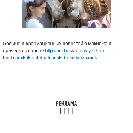
Больше информационных новостей о макияже и
прическа в салоне
http://pricheska-makiyazh.ru-
best.com/kak-delat-pricheski-i-makiyazh/mak...