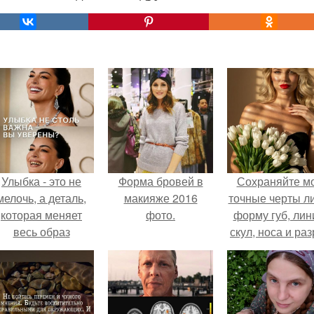
Улыбка - это не
Форма бровей в
Сохраняйте м
мелочь, а деталь,
макияже 2016
точные черты ли
которая меняет
фото.
форму губ, ли
весь образ
скул, носа и раз
человека.
глаз.