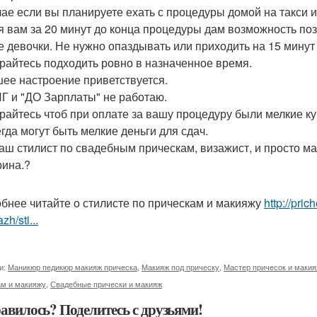
чае если вы планируете ехать с процедуры домой на такси и
 я вам за 20 минут до конца процедуры дам возможность поз
 девочки. Не нужно опаздывать или приходить на 15 минут
райтесь подходить ровно в назначенное время.
ее настроение приветствуется.
Г и "ДО Зарплаты" не работаю.
райтесь чтоб при оплате за вашу процедуру были мелкие ку
егда могут быть мелкие деньги для сдач.
ваш стилист по свадебным прическам, визажист, и просто 
рина.?
бнее читайте о стилисте по прическам и макияжу
http://pri
zh/sti...
и:
Маникюр педикюр макияж прическа
,
Макияж под прическу
,
Мастер причесок и маки
ам и макияжу
,
Свадебные прически и макияж
авилось? Поделитесь с друзьями!