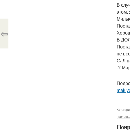
В слу
этом,
Милые
Поста
⇦
Хорош
В ДОЛ
Поста
не вс
С/ Л 
-? Ма
Подро
makiya
Категори
прическ
Понр