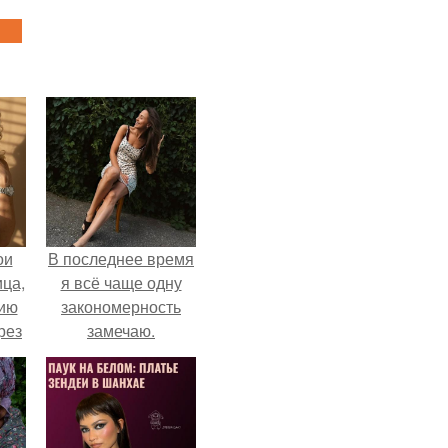
ои
В последнее время
ца,
я всё чаще одну
нию
закономерность
рез
замечаю.