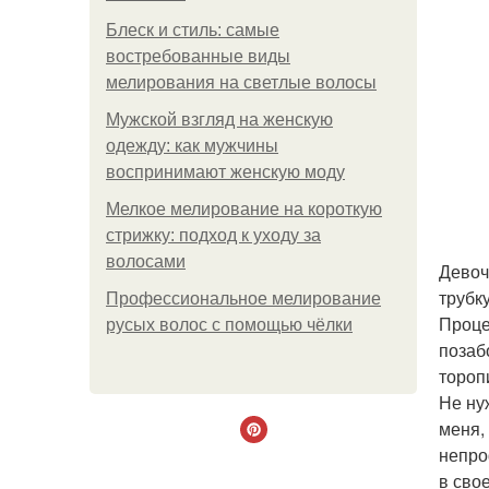
Блеск и стиль: самые
востребованные виды
мелирования на светлые волосы
Мужской взгляд на женскую
одежду: как мужчины
воспринимают женскую моду
Мелкое мелирование на короткую
стрижку: подход к уходу за
волосами
Девоч
трубк
Профессиональное мелирование
Проце
русых волос с помощью чёлки
позаб
тороп
Не ну
меня,
непро
в сво