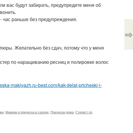
ли вас будут забирать, предупредите меня об
вонить.
 - час раньше без предупреждения.
⇨
пюры. Желательно без сдач, потому что у меня
мастер по наращиванию ресниц и полировке волос
cheska-makiyazh.ru-best.com/kak-delat-pricheski-i-
яжа
,
Макияж и прическа в салоне
,
Прически дома
,
Стилист по