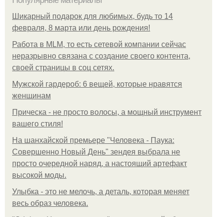
Популярные материалы
Шикарный подарок для любимых, будь то 14
февраля, 8 марта или день рождения!
Работа в MLM, то есть сетевой компании сейчас
неразрывно связана с создание своего контента,
своей страницы в соц сетях.
Мужской гардероб: 6 вещей, которые нравятся
женщинам
Прическа - не просто волосы, а мощный инструмент
вашего стиля!
На шанхайской премьере "Человека - Паука:
Совершенно Новый День" зендея выбрала не
просто очередной наряд, а настоящий артефакт
высокой моды.
Улыбка - это не мелочь, а деталь, которая меняет
весь образ человека.