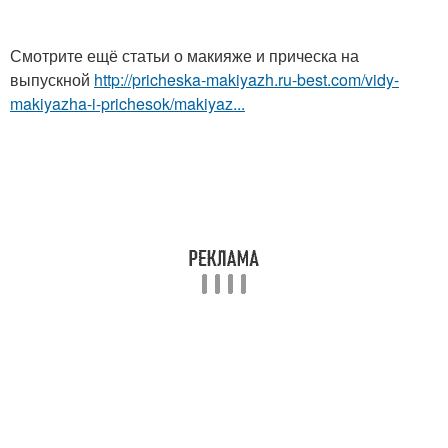
Смотрите ещё статьи о макияже и прическа на
выпускной
http://pricheska-makiyazh.ru-best.com/vidy-
makiyazha-i-prichesok/makiyaz...