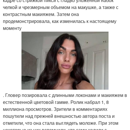
кадре со стрижкой пикси с гладко уложенной набок
челкой и чрезмерным объемом на макушке, а также с
контрастным макияжем. Затем она
продемонстрировала, как изменилась к настоящему
моменту
. Гловер позировала с длинными локонами и макияжем в
естественной цветовой гамме. Ролик набрал 1, 8
миллиона просмотров. Зрители в комментариях
пошутили над прежней внешностью автора поста и
отметили, что она стала выглядеть моложе. При этом
некоторые из них вспомнили, что сами ходили с