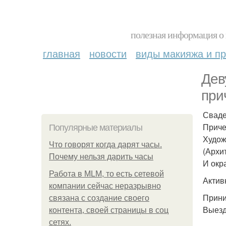
полезная информация о 
главная
новости
виды макияжа и пр
Дев
при
Сваде
Приче
Популярные материалы
Худож
Что говорят когда дарят часы.
(Архи
Почему нельзя дарить часы
И окр
Работа в MLM, то есть сетевой
Актив
компании сейчас неразрывно
Прини
связана с создание своего
Выезд
контента, своей страницы в соц
сетях.