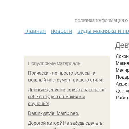
полезная информация о 
главная
новости
виды макияжа и пр
Дев
Локон
Макия
Популярные материалы
Мелир
Прическа - не просто волосы, а
Подар
мощный инструмент вашего стиля!
Акция
Дорогие девушки, приглашаю вас к
Досту
себе в студию на макияж и
Работ
обучение!
Dafunkystyle. Matrix neo.
Дорогой автор? Не забудь сделать