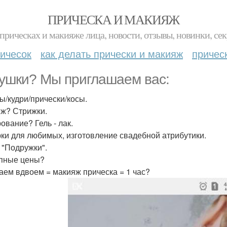
ПРИЧЕСКА И МАКИЯЖ
прическах и макияже лица, новости, отзывы, новинки, сек
ичесок
как делать прически и макияж
причес
ушки? Мы приглашаем вас:
ы/кудри/прически/косы.
ж? Стрижки.
ование? Гель - лак.
ки для любимых, изготовление свадебной атрибутики.
 "Подружки".
пные цены?
аем вдвоем = макияж прическа = 1 час?