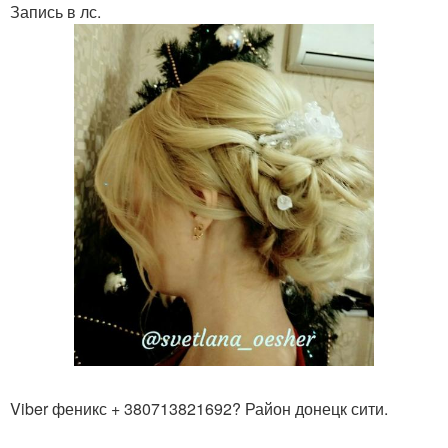
Запись в лс.
Viber феникс + 380713821692? Район донецк сити.