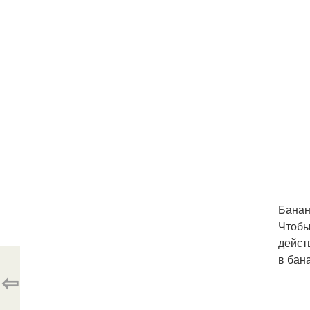
Банан
Чтобы
дейст
в бан
⇦