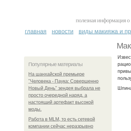
полезная информация о 
главная
новости
виды макияжа и пр
Мак
Извест
рацио
Популярные материалы
привы
На шанхайской премьере
пользу
"Человека - Паука: Совершенно
Шпина
Новый День" зендея выбрала не
просто очередной наряд, а
настоящий артефакт высокой
моды.
Работа в MLM, то есть сетевой
компании сейчас неразрывно