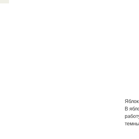
Яблок
В ябл
работ
темны