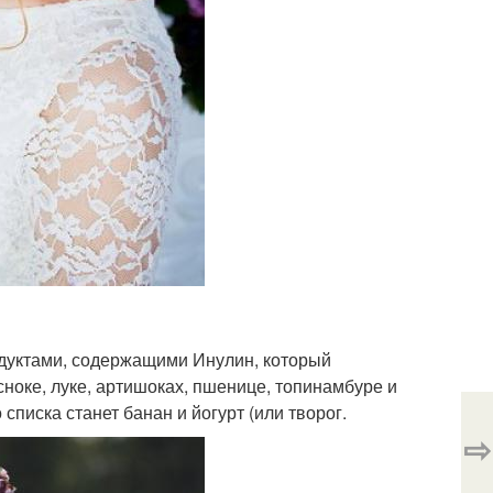
одуктами, содержащими Инулин, который
сноке, луке, артишоках, пшенице, топинамбуре и
писка станет банан и йогурт (или творог.
⇨