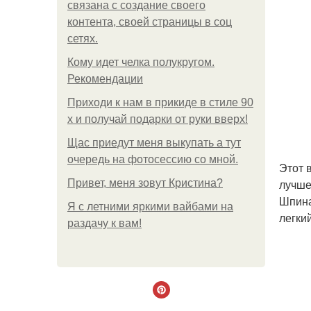
связана с создание своего
контента, своей страницы в соц
сетях.
Кому идет челка полукругом.
Рекомендации
Приходи к нам в прикиде в стиле 90
х и получай подарки от руки вверх!
Щас приедут меня выкупать а тут
очередь на фотосессию со мной.
Этот 
лучше
Привет, меня зовут Кристина?
Шпина
Я с летними яркими вайбами на
легки
раздачу к вам!