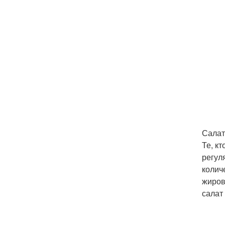
Салат
Те, к
регул
колич
жиров
салат