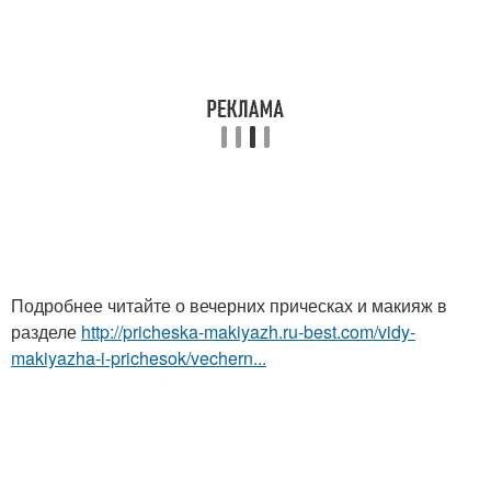
Подробнее читайте о вечерних прическах и макияж в
разделе
http://pricheska-makiyazh.ru-best.com/vidy-
makiyazha-i-prichesok/vechern...