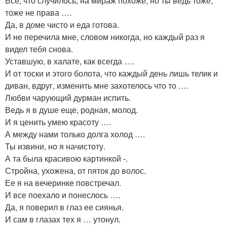
Все, что случилось, на мираж похоже, но ты ведь тоже,
тоже не права ….
Да, в доме чисто и еда готова.
И не перечила мне, словом никогда, но каждый раз я
видел тебя снова.
Уставшую, в халате, как всегда ….
И от тоски и этого болота, что каждый день лишь телик и
диван, вдруг, изменить мне захотелось что то ….
Любви чарующий дурман испить.
Ведь я в душе еще, родная, молод.
И я ценить умею красоту ….
А между нами только долга холод ….
Ты извини, но я начистоту.
А та была красивою картинкой -.
Стройна, ухожена, от пяток до волос.
Ее я на вечеринке повстречал.
И все поехало и понеслось ….
Да, я поверил в глаз ее сиянья.
И сам в глазах тех я … утонул.