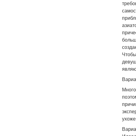
требо
самос
прибл
азиат
приче
больш
созда
Чтобы
девуш
являю
Вариа
Много
поэто
причи
экспе
ухоже
Вариа