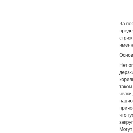
За по
преде
стриж
именн
Основ
Нет о
дерзк
корея
таком
челки
нацио
приче
что г
закру
Могут