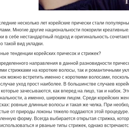
следние несколько лет корейские прически стали популярны н
лами. Многие другие национальности покорили креативные
ки в себе нестандартный подход и оригинальность сочетаю
о такой вид укладки.
ные тенденции корейских причесок и стрижек?
пределенного направления в данной разновидности причесо
ими стрижками на короткие волосы, так и романтичными ук
нок можно встретить именно с короткими волосами, посколь
 случае уход прост наиболее. В большинстве случаев корей
, которые зачесываются, как вперед на лицо, так и набок. Э
нальности, а именно, широким лицом. Среди корейских же
сках: ровные длинные волосы и такая же челка. При необхо
устые от природы локоны тяжело поддаются этой процедуре.
гленную форму. Всегда выбирается открытая стрижка, котора
 использоваться и рваные типы стрижек, однако встречают