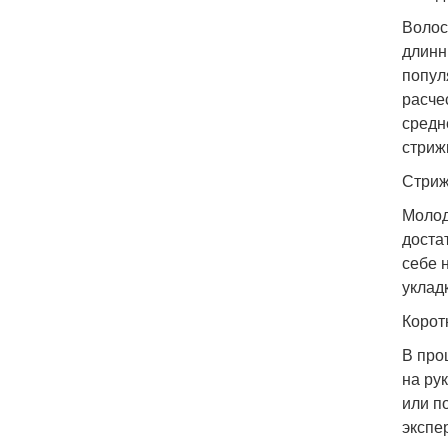
Волос
длинн
попул
расче
средн
стриж
Стриж
Молод
доста
себе 
уклад
Корот
В про
на ру
или п
экспе