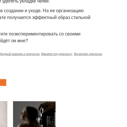
 уделять укладке челке.
в создании и уходе. На ее организацию
тате получается эффектный образ стильной
отите поэкспериментировать со своими
ойдёт ли мне?
Модный макияж и прическа
,
Макияж под прическу
,
Вечерние прически