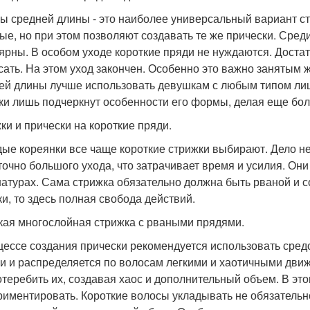
ы средней длины - это наиболее универсальный вариант ст
ые, но при этом позволяют создавать те же прически. Сред
ярны. В особом уходе короткие пряди не нуждаются. Доста
сать. На этом уход закончен. Особенно это важно занятым
ей длины лучше использовать девушкам с любым типом лица
ки лишь подчеркнут особенности его формы, делая еще бол
ки и прически на короткие пряди.
ые кореянки все чаще короткие стрижки выбирают. Дело не 
точно большого ухода, что затрачивает время и усилия. Они
натурах. Сама стрижка обязательно должна быть рваной и со
ки, то здесь полная свобода действий.
кая многослойная стрижка с рваными прядями.
цессе создания прически рекомендуется использовать сред
ки и распределяется по волосам легкими и хаотичными дв
отеребить их, создавая хаос и дополнительный объем. В эт
риментировать. Короткие волосы укладывать не обязательн