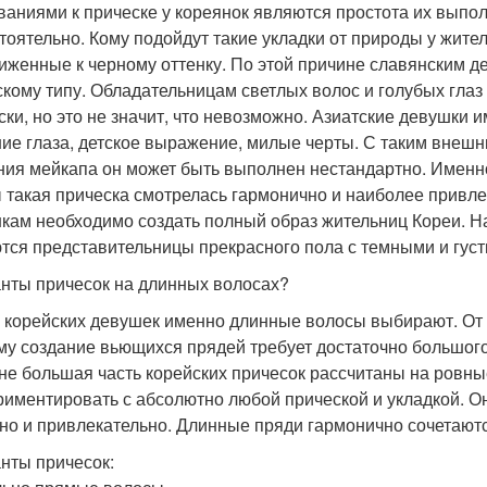
ваниями к прическе у кореянок являются простота их выпо
тоятельно. Кому подойдут такие укладки от природы у жите
иженные к черному оттенку. По этой причине славянским д
скому типу. Обладательницам светлых волос и голубых глаз
ски, но это не значит, что невозможно. Азиатские девушки
ие глаза, детское выражение, милые черты. С таким внеш
ния мейкапа он может быть выполнен нестандартно. Именно
 такая прическа смотрелась гармонично и наиболее привле
кам необходимо создать полный образ жительниц Кореи. 
тся представительницы прекрасного пола с темными и гус
нты причесок на длинных волосах?
 корейских девушек именно длинные волосы выбирают. От
му создание вьющихся прядей требует достаточно большого
не большая часть корейских причесок рассчитаны на ровн
риментировать с абсолютно любой прической и укладкой. О
но и привлекательно. Длинные пряди гармонично сочетаются 
нты причесок: