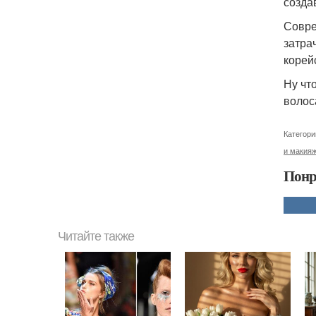
созда
Совре
затра
корей
Ну чт
волос
Категори
и макия
Понр
Читайте также