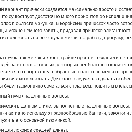
й вариант прически создается максимально просто и остает
, что существует достаточно много вариантов ее исполнени
волос в области макушки. В корейских прическах часто вст
нцы можно немного завить, придавая прическе элегантность
 использовать на все случаи жизни: на работу, прогулку, в
.
ка пучок, так же как и хвост, крайне прост в создании и не
юдей занятых и активных, у которых нет большого количест
четается со спортзалом: собранные волосы не мешают трен
риятиях использовать. Для этого следует его делать особе
ы будут гармонично сочетаться с платьем, пошитым в класс
ный пучок на длинные волосы.
рически в данном стиле, выполненные на длинные волосы, 
нки активно используют разнообразные бантики, заколки и л
служить его основной изюминкой.
ки для локонов средней длины.