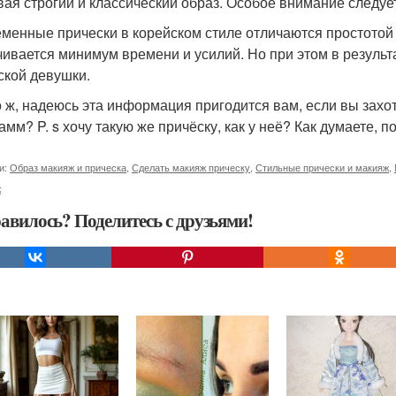
вая строгий и классический образ. Особое внимание следует
менные прически в корейском стиле отличаются простотой 
чивается минимум времени и усилий. Но при этом в резуль
ской девушки.
о ж, надеюсь эта информация пригодится вам, если вы зах
амм? P. s хочу такую же причёску, как у неё? Как думаете, п
и:
Образ макияж и прическа
,
Сделать макияж прическу
,
Стильные прически и макияж
,
ж
авилось? Поделитесь с друзьями!