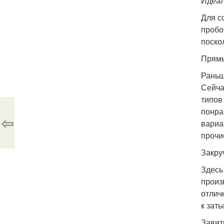
Идеал
Для с
пробо
поско
Прямы
Раньш
Сейча
типов
понра
⇦
вариа
прочи
Закру
Здесь
произ
отлич
к заты
Завит