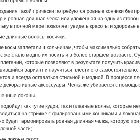
ьно прямые волосы.
оздания такой прически потребуются ровные кончики без 
р и ровная длинная челка или уложенная на одну из сторон
льку в полной мере позволяет увидеть красоты и здоровье в
е длинные волосы косички.
е косы заплетали школьницам, чтобы максимально собрать
с же стало модно их носить и в более старшем возрасте. 
 плетений, которые позволяют в результате получить крас
вившийся вариант и научиться плести его самостоятельно, 
нтов и всегда оставаться стильной и модной. В процессе п
е декоративные аксессуары. Челка же убирается с помощью
ченные локоны.
 подойдут как тугие кудри, так и плавные волны, которые н
водиться на стрижке с филированными кончиками и локон
но будет гармонировать ровная длинная челка, которую при
лочной части;.
ые локоны хвост.