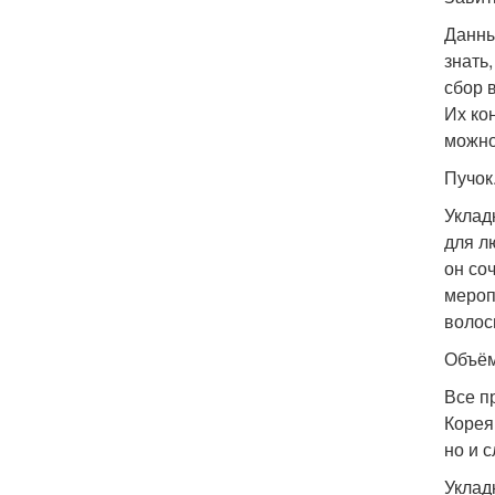
Данны
знать
сбор 
Их ко
можно
Пучок
Уклад
для л
он со
мероп
волос
Объём
Все п
Корея
но и 
Уклад