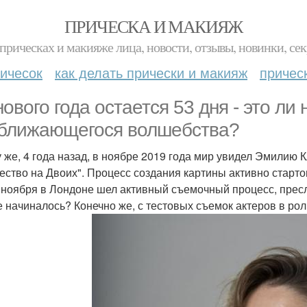
ПРИЧЕСКА И МАКИЯЖ
прическах и макияже лица, новости, отзывы, новинки, сек
ичесок
как делать прически и макияж
причес
нового года остается 53 дня - это ли
ближающегося волшебства?
у же, 4 года назад, в ноябре 2019 года мир увидел Эмилию
ество на Двоих". Процесс создания картины активно стартова
 ноября в Лондоне шел активный съемочный процесс, прес
е начиналось? Конечно же, с тестовых съемок актеров в ро