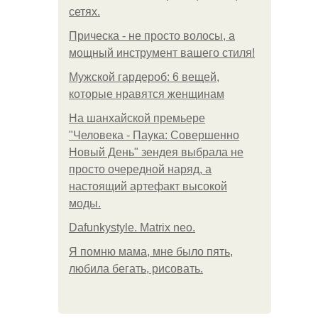
сетях.
Прическа - не просто волосы, а
мощный инструмент вашего стиля!
Мужской гардероб: 6 вещей,
которые нравятся женщинам
На шанхайской премьере
"Человека - Паука: Совершенно
Новый День" зендея выбрала не
просто очередной наряд, а
настоящий артефакт высокой
моды.
Dafunkystyle. Matrix neo.
Я помню мама, мне было пять,
любила бегать, рисовать.