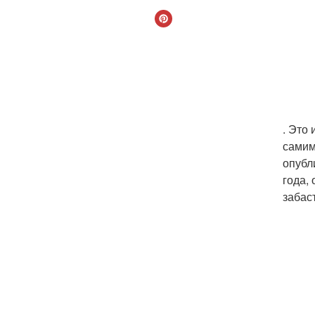
. Это
самим
опубл
года,
забас