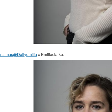
hristmas@Dailyemilia
x Emiliaclarke.