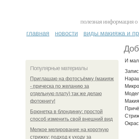
полезная информация о 
главная
новости
виды макияжа и пр
Доб
И мал
Популярные материалы
Запис
Наращ
Приглашаю на фотосъёмку (макияж
Микро
- прическа по желанию за
Модел
отдельную плату) так же делаю
Макия
фотокнигу!
Причё
Брюнетка в блондинку: простой
Стриж
способ изменить свой внешний вид
Окрас
Мелкое мелирование на короткую
стрижку: подход к уходу за