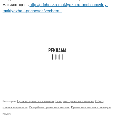
макияж здесь
http://pricheska-makiyazh.ru-best.com/vidy-
makiyazha-i-prichesok/vechern...
Категории:
Цены на прически и макияж
,
Вечерние прически и макияж
,
Образ
макияж и прическа
,
Свадебные прически и макияж
,
Прическа и макияж с выездом
на дом