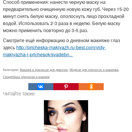
Способ применения: нанести черную маску на
предварительно очищенную новую кожу губ. Через 15-20
минут снять белую маску, ополоснуть лицо прохладной
водой. Использовать 2-3 раза в неделю. Белую маску
можно применить повторно до 3-5 раз.
Смотрите ещё информацию о дневном макияже глаз
здесь
http://pricheska-makiyazh.ru-best.com/vidy-
makiyazha-i-prichesok/svadebn...
Категории:
Макияж и прически для девочек
,
Модели для причесок и макияжа
,
Свадебные прически и макияж
Читайте также