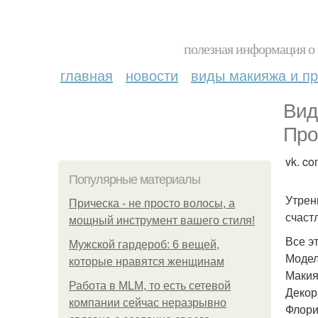
полезная информация о 
главная
новости
виды макияжа и пр
Вид
Про
vk. co
Популярные материалы
Утрен
Прическа - не просто волосы, а
счаст
мощный инструмент вашего стиля!
Все э
Мужской гардероб: 6 вещей,
Модел
которые нравятся женщинам
Макия
Работа в MLM, то есть сетевой
Декор:
компании сейчас неразрывно
Флори