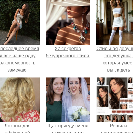
 последнее время
27 секретов
Стильная девуш
я всё чаще одну
безупречного стиля.
это девушка,
закономерность
которая умее
замечаю.
выглядеть
привлекательн
элегантно в лю
ситуации.
Локоны для
Щас приедут меня
Решила
эффектной
выкупать а тут
протестирова