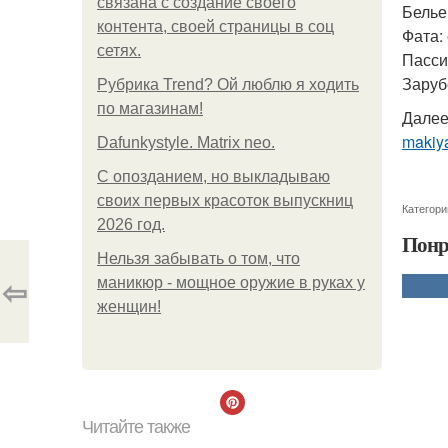
связана с создание своего
Белье:
контента, своей страницы в соц
Фата: 
сетях.
Пасси
Заруб
Рубрика Trend? Ой люблю я ходить
по магазинам!
Далее
makiya
Dafunkystyle. Matrix neo.
С опозданием, но выкладываю
своих первых красоток выпускниц
Категори
2026 год.
Понр
Нельзя забывать о том, что
⇦
маникюр - мощное оружие в руках у
женщин!
Читайте также