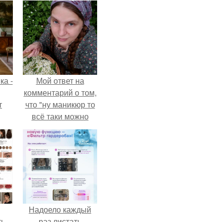
ка -
Мой ответ на
комментарий о том,
т
что "ну маникюр то
всё таки можно
о и
было бы сделать.
бои
Надоело каждый
ть
раз листать