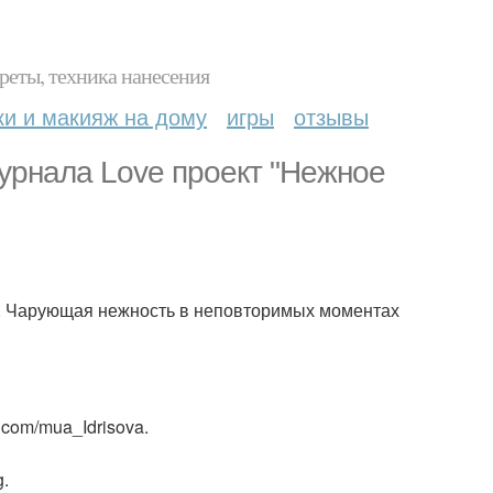
реты, техника нанесения
ки и макияж на дому
игры
отзывы
урнала Love проект "Нежное
та. Чарующая нежность в неповторимых моментах
 com/mua_Idrisova.
g.