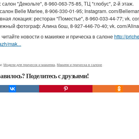
 салон "Декольте", 8-960-063-75-85, ТЦ "глобус", 2-й этаж.
салон Belle Mariee, 8-906-330-01-95; Instagram. com/Bellemar
вная локация: ресторан "Поместье", 8-960-033-44-77; vk. c
ежный фотограф: Алина бош, 8-927-446-70-40; vk. com/Alinaf
 читайте новости о макияже и прическа в салоне
http://pric
zh/mak...
и:
Модели для причесок и макияжа
,
Макияж и прическа в салоне
авилось? Поделитесь с друзьями!