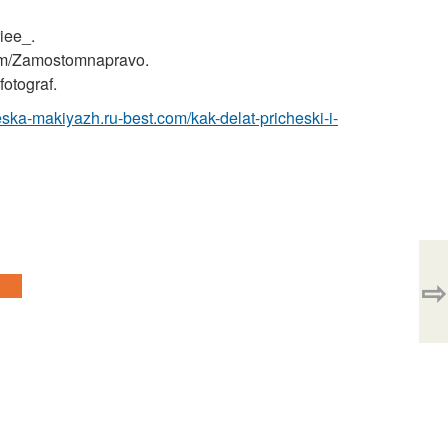
iee_.
om/Zamostomnapravo.
otograf.
heska-makiyazh.ru-best.com/kak-delat-pricheski-i-
⇨