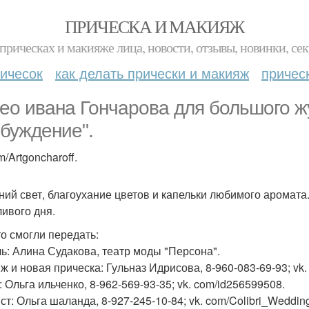
ПРИЧЕСКА И МАКИЯЖ
прическах и макияже лица, новости, отзывы, новинки, сек
ичесок
как делать прически и макияж
причес
ео ивана Гончарова для большого ж
буждение".
m/Artgoncharoff.
ний свет, благоухание цветов и капельки любимого арома
ливого дня.
то смогли передать:
ь: Алина Судакова, театр моды "Персона".
ж и новая прическа: Гульназ Идрисова, 8-960-083-69-93; vk.
 Ольга ильченко, 8-962-569-93-35; vk. com/id256599508.
ст: Ольга шаланда, 8-927-245-10-84; vk. com/Colibri_Weddin