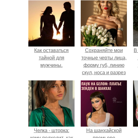
Как оставаться
Сохраняйте мои
В
тайной для
точные черты лица,
мужчины.
форму губ, линию
скул, носа и разрез
глаз.
Челка - шторка:
На шанхайской
кому подходит, как
премьере