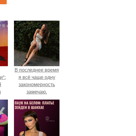
В последнее время
и":
я всё чаще одну
й
закономерность
ы
замечаю.
 о