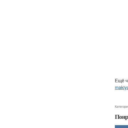
Ещё ч
makiya
Категори
Понр