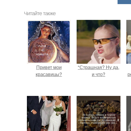
Читайте также
Привет мои
"Страшная? Ну да,
красавицы?
и что?
р