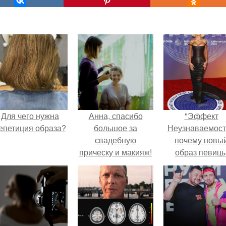
Для чего нужна
Анна, спасибо
"Эффект
епетиция образа?
большое за
Неузнаваемост
свадебную
почему новы
прическу и макияж!
образ певиц
вызвал споры
гранях
возможного?