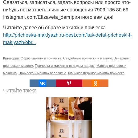
Связаться, записаться, задать вопросы или просто что-
нибудь посмотреть: личные сообщения 7909 135 80 69
Instagram. com/Elizaveta_der/приятного вам дня!
Читайте далее об образе макияж и прическа
http://pricheska-makiyazh.ru-best.com/kak-delat-pricheski-i-
makiyazh/obr...
Категории:
Образ макияж и прическа
,
Свадебные прически и макияж
,
Вечерние
прически и макияж
,
Прическа и макияж с выездом на дом
,
Мастер причесок и
макияжа
,
Прическа и макияж бесплатно
,
Маникюр педикюр макияж прическа
Читайте также