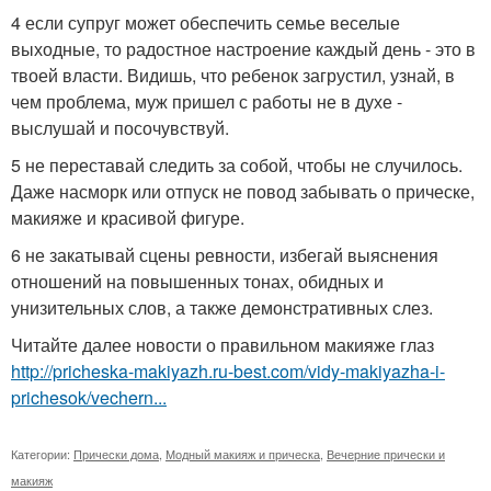
4 если супруг может обеспечить семье веселые
выходные, то радостное настроение каждый день - это в
твоей власти. Видишь, что ребенок загрустил, узнай, в
чем проблема, муж пришел с работы не в духе -
выслушай и посочувствуй.
5 не переставай следить за собой, чтобы не случилось.
Даже насморк или отпуск не повод забывать о прическе,
макияже и красивой фигуре.
6 не закатывай сцены ревности, избегай выяснения
отношений на повышенных тонах, обидных и
унизительных слов, а также демонстративных слез.
Читайте далее новости о правильном макияже глаз
http://pricheska-makiyazh.ru-best.com/vidy-makiyazha-i-
prichesok/vechern...
Категории:
Прически дома
,
Модный макияж и прическа
,
Вечерние прически и
макияж