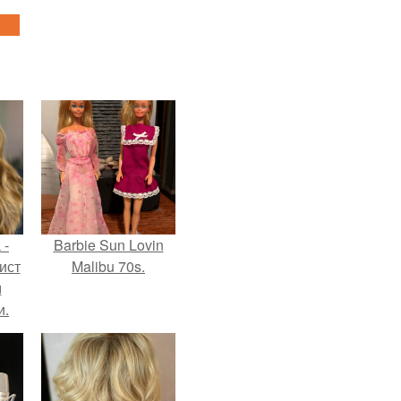
 -
Barbie Sun Lovin
ист
Malibu 70s.
м
и.