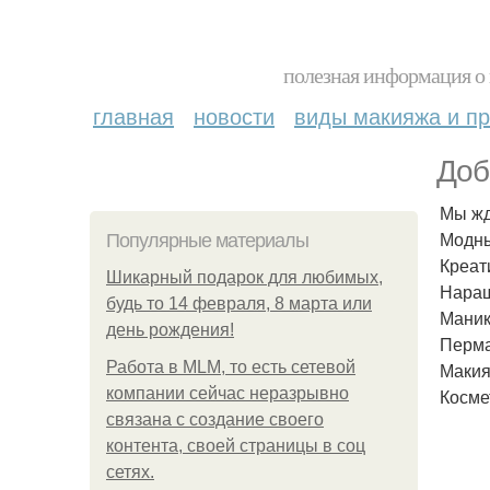
полезная информация о 
главная
новости
виды макияжа и пр
Доб
Мы жд
Модны
Популярные материалы
Креат
Шикарный подарок для любимых,
Наращ
будь то 14 февраля, 8 марта или
Маник
день рождения!
Перма
Работа в MLM, то есть сетевой
Макия
компании сейчас неразрывно
Косме
связана с создание своего
контента, своей страницы в соц
сетях.