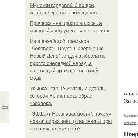
Мужской гардероб: 6 вещей,
которые нравятся женщинам
Прическа - не просто волосы, а
мощный инструмент вашего стиля!
На шанхайской премьере
"Человека - Паука: Совершенно
Новый День" зендея выбрала не
просто очередной наряд, а
настоящий артефакт высокой
моды.
Улыбка - это не мелочь, а деталь,
А так
которая меняет весь образ
Запис
⇦
человека.
"Эффект Неузнаваемости": почему
Категори
новый образ певицы вызвал споры
макияж
,
о гранях возможного?
Понр