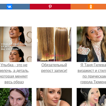
Улыбка - это не
Обязательный
Я Таня Гилева
мелочь, а деталь,
репост записи!
визажист и стил
которая меняет
по прическа
весь образ
города Тюмен
человека.