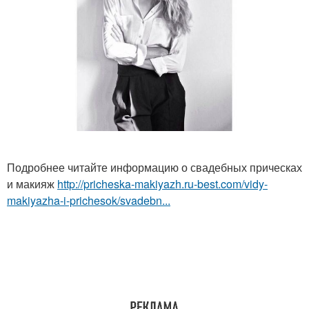
Подробнее читайте информацию о свадебных прическах
и макияж
http://pricheska-makiyazh.ru-best.com/vidy-
makiyazha-i-prichesok/svadebn...