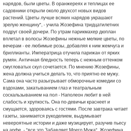
нарядов, были цветы. В оранжереях и теплицах ее
садовники открыли около двухсот новых видов
растений. Цветы лучше всяких нарядов украшают
зрелую женщину", - учила Жозефина тридцатилетних
подруг своей дочери. По утрам парикмахер дюплан
вплетал в волосы Жозефины нежные мелкие цветы, по
вечерам - ее любимые розы, добавляя к ним жемчуга и
бриллианты. Императрица отучила парижан от ярких
румян. Античная бледность теперь с нежным оттенком
смугловатых скул сочетается. По мнению Жозефины,
жена должна учиться делать то, что приятно ее мужу.
Сама она часто разыгрывает обморочные комедии со
вздохами, закатыванием глаз и театральным
соскальзыванием на пол - Наполеон любит в ней
слабость и хрупкость. Она по-девичьи краснеет и
смущается, здороваясь с гостями. После завтрака читает
газеты, занимается рукоделием, выдумывает
невероятные истории и даже музицирует, разучив пьесу
на арфе, - "все это Забавляет Моего Мужа". Жозефина