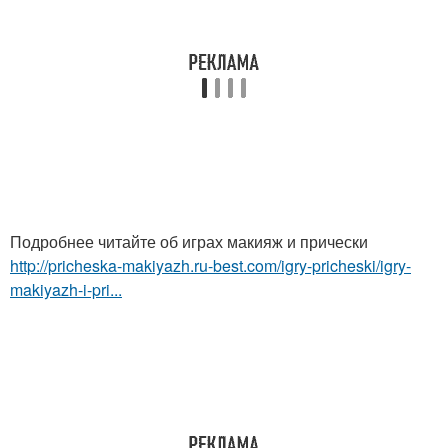
Подробнее читайте об играх макияж и прически
http://pricheska-makiyazh.ru-best.com/igry-pricheski/igry-
makiyazh-i-pri...