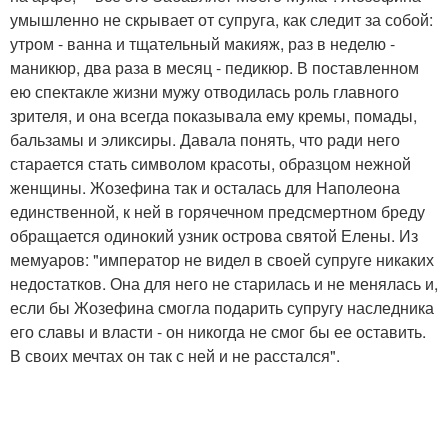
умышленно не скрывает от супруга, как следит за собой:
утром - ванна и тщательный макияж, раз в неделю -
маникюр, два раза в месяц - педикюр. В поставленном
ею спектакле жизни мужу отводилась роль главного
зрителя, и она всегда показывала ему кремы, помады,
бальзамы и эликсиры. Давала понять, что ради него
старается стать символом красоты, образцом нежной
женщины. Жозефина так и осталась для Наполеона
единственной, к ней в горячечном предсмертном бреду
обращается одинокий узник острова святой Елены. Из
мемуаров: "император не видел в своей супруге никаких
недостатков. Она для него не старилась и не менялась и,
если бы Жозефина смогла подарить супругу наследника
его славы и власти - он никогда не смог бы ее оставить.
В своих мечтах он так с ней и не расстался".