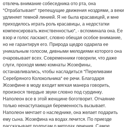
отвлечь внимание собеседника ото рта, она
"Отрабатывает" трепещущие движения ноздрями, а веки
удлиняет темной линией. Я не была красавицей, и мне
приходилось играть роль красавицы, а недостатки
компенсировать женственностью", - вспоминала она. Ее
взор и голос ласкают, словно обещая особое внимание,
но не гарантируя его. Природа щедро одарила ее
уникальным голосом, дивными мелодиями которого она
очаровывает всех. Современники говорили, что даже
слуги, проходя мимо комнаты Жозефины,
останавливались, чтобы насладиться "Переливами
Серебряного Колокольчика" ее речи. Благодаря
Жозефине в моду входит мягкая манера говорить,
произнося твердые звуки словно под сурдинку.
Наполеон все в этой женщине боготворит. Отчаяние
только ненаступающая беременность вызывает.
Наполеон мечтает о наследнике, она желает подарить
ему сына. Жозефина на водах лечится. По приезде
рассказывает подругам о методах лечения. Самое