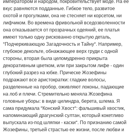
императором и народом, покровительствует моде. На ее
вкус равняются подданные. Гибкое тело, развитое
охотой и прогулками, она не стесняет ни корсетом, ни
лифчиком. Во времена фривольной вседозволенности
она отказывается от прозрачных одеяний, ее платья
имеют только одну рискованно открытую деталь,
"Подчеркивающую Загадочность и Тайну". Например,
глубокое декольте, обнажающее верх груди с одной
стороны, вторая была целомудренно прикрыта
декоративным цветком, или при закрытом лифе - один
глубокий разрез на юбке. Прическе Жозефины
подражают все аристократки: гладкие волосы,
разделенные на пробор, оживляют локоны, падающие
на лоб и плечи. Стремительно меняла Жозефина
головные уборы: в виде цилиндра, берета, шлема. Я
сама придумала "Конский Хвост": фальшивый хвостик,
напоминающий драгунский султан, который кокетливо
выпускала из-под шляпки - каски". По признанию самой
Жозефины, третьей страстью ее жизни, после любви и