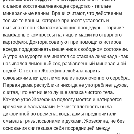
сильное восстанавливающее средство - теплые
минеральные ванны. Врачи считают, что действенны
только те ванны, которые приносят усталость и
вызывают сон. Омолаживающие процедуры - горячие
камфарные компрессы на лицо и маски из отварного
картофеля. Доктора советуют при помощи клистиров
всегда поддерживать кишечник в свободном состоянии.
А утро на курорте начинается со стакана лимонада - так
назывался лимонный сок, разбавленный минеральной
водой. С тех пор Жозефина любила дарить
соковыжималки для лимонов из позолоченного серебра.
Первая дама республики никогда не употребляет духов,
считая, что нет ничего лучше запаха чистого тела.
Каждое утро Жозефина подолгу моется и натирается
кремами и бальзамами. Ее чистоплотность была
диковинной во времена, когда дамы предпочитали
смывать грязь лосьонами и духами. Жозефина, не без
основания считавшая себя посредницей между