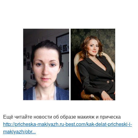
Ещё читайте новости об образе макияж и прическа
http://pricheska-makiyazh.ru-best.com/kak-delat-pricheski-i-
makiyazh/obr...