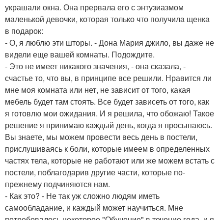
украшали окна. Она прервала его с энтузиазмом
маленькой девочки, которая только что получила щенка
в подарок:
- О, я люблю эти шторы. - Дона Мария джило, вы даже не
видели еще вашей комнаты. Подождите.
- Это не имеет никакого значения, - она сказала, -
счастье то, что вы, в принципе все решили. Нравится ли
мне моя комната или нет, не зависит от того, какая
мебель будет там стоять. Все будет зависеть от того, как
я готовлю мои ожидания. И я решила, что обожаю! Такое
решение я принимаю каждый день, когда я просыпаюсь.
Вы знаете, мы можем провести весь день в постели,
прислушиваясь к боли, которые имеем в определенных
частях тела, которые не работают или же можем встать с
постели, поблагодарив другие части, которые по-
прежнему подчиняются нам.
- Как это? - Не так уж сложно людям иметь
самообладание, и каждый может научиться. Мне
потребовалось некоторое "Обучение" в течение года, и я