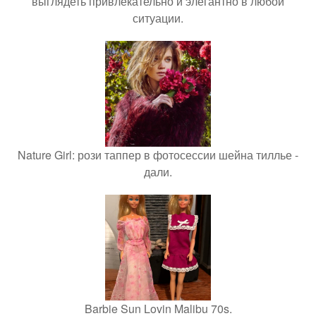
выглядеть привлекательно и элегантно в любои
ситуации.
Nature Girl: рози таппер в фотосессии шейна тиллье -
дали.
Barbie Sun Lovin Malibu 70s.