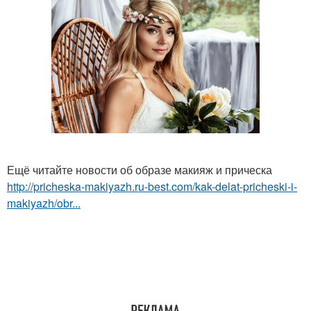
Ещё читайте новости об образе макияж и прическа
http://pricheska-makiyazh.ru-best.com/kak-delat-pricheski-i-
makiyazh/obr...