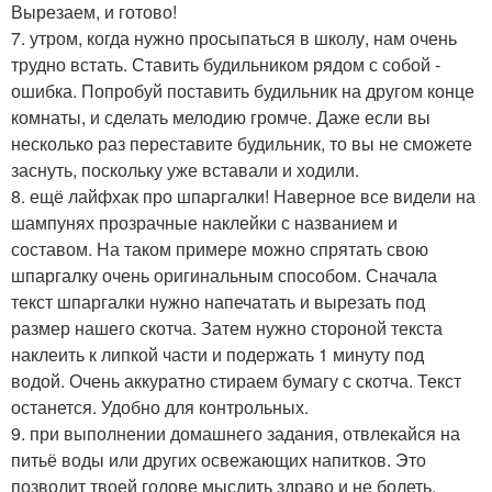
Вырезаем, и готово!
7. утром, когда нужно просыпаться в школу, нам очень
трудно встать. Ставить будильником рядом с собой -
ошибка. Попробуй поставить будильник на другом конце
комнаты, и сделать мелодию громче. Даже если вы
несколько раз переставите будильник, то вы не сможете
заснуть, поскольку уже вставали и ходили.
8. ещё лайфхак про шпаргалки! Наверное все видели на
шампунях прозрачные наклейки с названием и
составом. На таком примере можно спрятать свою
шпаргалку очень оригинальным способом. Сначала
текст шпаргалки нужно напечатать и вырезать под
размер нашего скотча. Затем нужно стороной текста
наклеить к липкой части и подержать 1 минуту под
водой. Очень аккуратно стираем бумагу с скотча. Текст
останется. Удобно для контрольных.
9. при выполнении домашнего задания, отвлекайся на
питьё воды или других освежающих напитков. Это
позволит твоей голове мыслить здраво и не болеть.