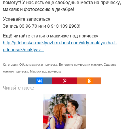
помогут! У нас есть еще свободные места на прическу,
макияж и фотосессию в декабре!
Успевайте записаться!
Запись 33 96 70 или 8 913 109 2963!
Ещё читайте статьи о макияже под прическу
http://pricheska-makiyazh.ru-best.com/vidy-makiyazha-i-
prichesok/makiyaz...
Категории:
Образ макияж и прическа
,
Вечерние прически и макияж
,
Сделать
макияж прическу
,
Макияж под прическу
Читайте также