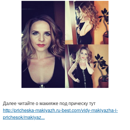
Далее читайте о макияже под прическу тут
http://pricheska-makiyazh.ru-best.com/vidy-makiyazha-i-
prichesok/makiyaz...