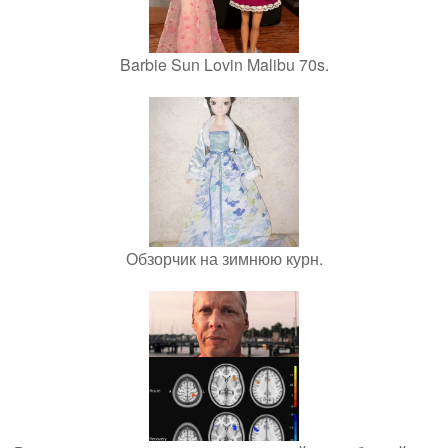
Barbie Sun Lovin Malibu 70s.
Обзорчик на зимнюю курн.