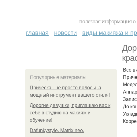
полезная информация о 
главная
новости
виды макияжа и пр
Дор
кра
Все в
Приче
Популярные материалы
Модел
Прическа - не просто волосы, а
Аппар
мощный инструмент вашего стиля!
Запись
Дорогие девушки, приглашаю вас к
До ко
себе в студию на макияж и
Уклад
обучение!
Корре
Dafunkystyle. Matrix neo.