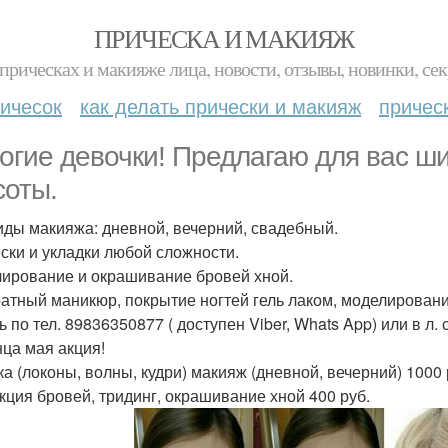
ПРИЧЕСКА И МАКИЯЖ
прическах и макияже лица, новости, отзывы, новинки, сек
ичесок
как делать прически и макияж
причес
огие девочки! Предлагаю для вас ши
соты.
иды макияжа: дневной, вечерний, свадебный.
ски и укладки любой сложности.
ирование и окрашивание бровей хной.
атный маникюр, покрытие ногтей гель лаком, моделировани
 по тел. 89836350877 ( доступен Viber, Whats App) или в л. с
нца мая акция!
ка (локоны, волны, кудри) макияж (дневной, вечерний) 1000 
кция бровей, тридинг, окрашивание хной 400 руб.